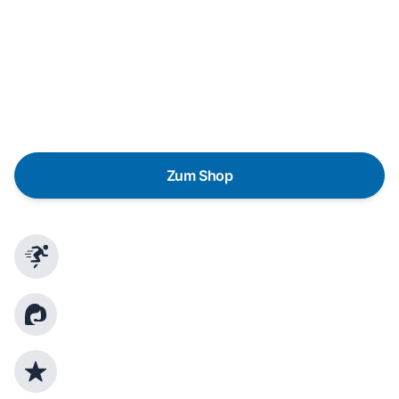
Wunschgerät finden
Eine Reparatur lohnt sich nicht? Du möchtest dein Gerät
lieber gegen einen energieeffizienten Nachfolger
austauschen? Unser
Produktberater
hilft dir, durch
gezielte Fragen das passende Gerät für deine
Bedürfnisse zu finden.
Zum Shop
Schnelle Lieferung
Kundenberatung
Top Produktauswahl