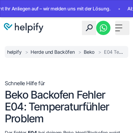
Anliegen auf – wir melden uns mit der Lösung.
•
Ab sofort
Toggle 
helpify
>
Herde und Backöfen
>
Beko
>
E04 Temperaturfühler Fehler
Schnelle Hilfe für
Beko Backofen Fehler
E04: Temperaturfühler
Problem
Der Fehler
E04
bei deinem Beko Herd/Backofen weist