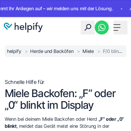
r Anliegen auf – wir melden uns mit der Lösung.
•
Ab sofo
Toggle 
helpify
>
Herde und Backöfen
>
Miele
>
F/0 blinkt Anzeige
Schnelle Hilfe für
Miele Backofen: „F“ oder
„0“ blinkt im Display
Wenn bei deinem Miele Backofen oder Herd
„F“ oder „0“
blinkt
, meldet das Gerät meist eine Störung in der