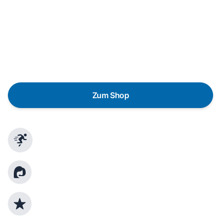
Wunschgerät finden
Eine Reparatur lohnt sich nicht? Du möchtest dein Gerät
lieber gegen einen energieeffizienten Nachfolger
austauschen? Unser
Produktberater
hilft dir, durch
gezielte Fragen das passende Gerät für deine
Bedürfnisse zu finden.
Zum Shop
Schnelle Lieferung
Kundenberatung
Top Produktauswahl