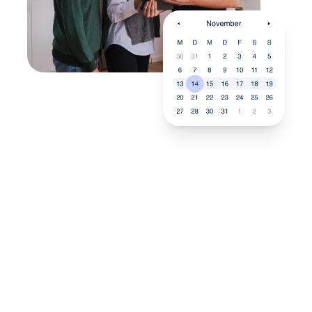
Neukauf
In wenigen Schritten dein
passendes Wunschgerät finden
Eine Reparatur lohnt sich nicht? Du möchtest dein Gerät