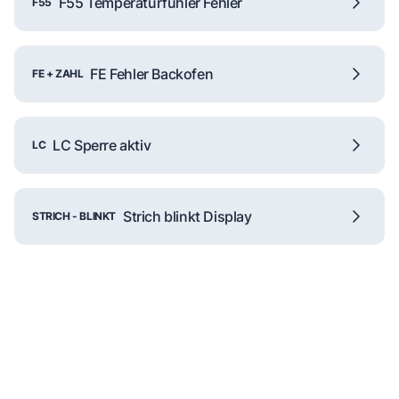
F55 Temperaturfühler Fehler
F55
FE Fehler Backofen
FE + ZAHL
LC Sperre aktiv
LC
Strich blinkt Display
STRICH - BLINKT
Reparaturanfrage
Schnelle Hilfe durch unsere