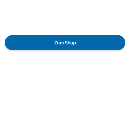
lieber gegen einen energieeffizienten Nachfolger
austauschen? Unser
Produktberater
hilft dir, durch
gezielte Fragen das passende Gerät für deine
Bedürfnisse zu finden.
Zum Shop
Schnelle Lieferung
Die Geräte sind auf Lager und werden nach
Zahlungseingang direkt versendet.
Kundenberatung
Bei offenen Fragen helfen wir dir gerne jederzeit
weiter.
Top Produktauswahl
Wir wählen die Geräte sorgfältig aus und achten auf