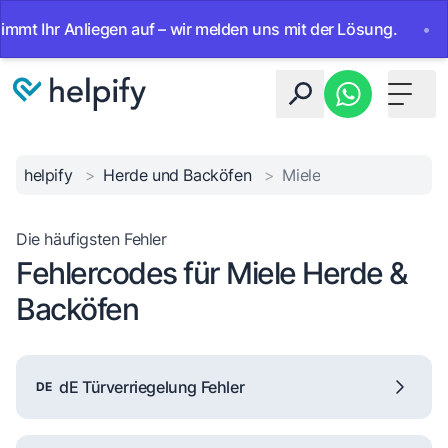
Ihr Anliegen auf – wir melden uns mit der Lösung.
•
Ab so
Toggle 
helpify
>
Herde und Backöfen
>
Miele
Die häufigsten Fehler
Fehlercodes für Miele Herde &
Backöfen
dE Türverriegelung Fehler
DE