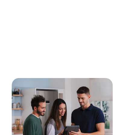
Für maximale Langlebigkeit und Sicherheit setzen
unsere Partner ausschließlich auf Originalteile direkt
vom Hersteller.
Lebensdauer verlängern
Mit einer Reparatur kann die Lebensdauer eines
Gerätes verlängert werden - sollte diese erreicht
sein, findest du bei uns den passenden,
energieeffizienten Nachfolger.