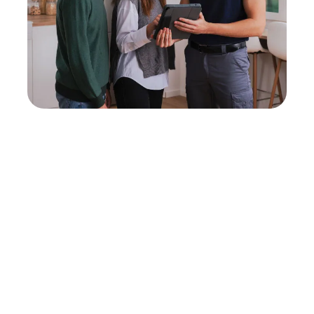
Neukauf
In wenigen Schritten dein passendes
Wunschgerät finden
Eine Reparatur lohnt sich nicht? Du möchtest dein Gerät
lieber gegen einen energieeffizienten Nachfolger
austauschen? Unser
Produktberater
hilft dir, durch