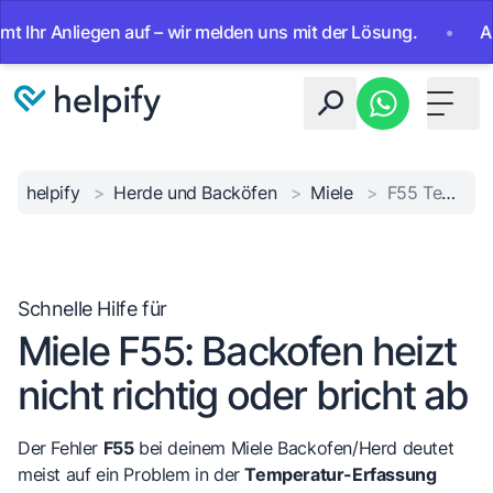
r Anliegen auf – wir melden uns mit der Lösung.
•
Ab sofo
Toggle 
helpify
>
Herde und Backöfen
>
Miele
>
F55 Temperaturfühler Fehler
Schnelle Hilfe für
Miele F55: Backofen heizt
nicht richtig oder bricht ab
Der Fehler
F55
bei deinem Miele Backofen/Herd deutet
meist auf ein Problem in der
Temperatur-Erfassung