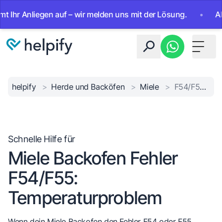
Anliegen auf – wir melden uns mit der Lösung.
•
Ab sofort
Toggle 
helpify
>
Herde und Backöfen
>
Miele
>
F54/F55 Temperaturfehler
Schnelle Hilfe für
Miele Backofen Fehler
F54/F55:
Temperaturproblem
Wenn dein Miele Backofen den Fehler F54 oder F55