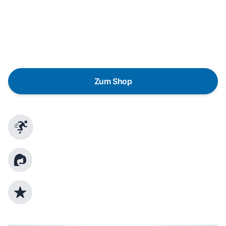
Eine Reparatur lohnt sich nicht? Du möchtest dein Gerät
lieber gegen einen energieeffizienten Nachfolger
austauschen? Unser
Produktberater
hilft dir, durch
gezielte Fragen das passende Gerät für deine
Bedürfnisse zu finden.
Zum Shop
Schnelle Lieferung
Kundenberatung
Top Produktauswahl