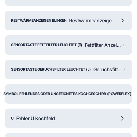
Restwärmeanzeige blinkt
RESTWÄRMEANZEIGEN BLINKEN
Fettfilter Anzeige leuchtet
SENSORTASTE FETTFILTER LEUCHTET ()
Geruchsfilter Anzeige leuchtet
SENSORTASTE GERUCHSFILTER LEUCHTET ()
P
SYMBOL FEHLENDES ODER UNGEEIGNETES KOCHGESCHIRR (POWERFLEX)
Fehler U Kochfeld
U