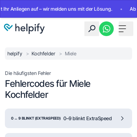
nliegen auf – wir melden uns mit der Lösung.
•
Ab sofort 
Toggle 
helpify
>
Kochfelder
>
Miele
Die häufigsten Fehler
Fehlercodes für Miele
Kochfelder
0–9 blinkt ExtraSpeed
0 ↔ 9 BLINKT (EXTRASPEED)