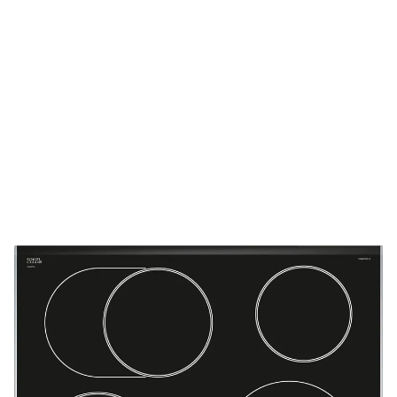
Die Geräte sind auf Lager und werden nach
Zahlungseingang direkt versendet.
Kundenberatung
Bei offenen Fragen helfen wir dir gerne jederzeit
weiter.
Top Produktauswahl
Wir wählen die Geräte sorgfältig aus und achten auf
hohe Qualität.