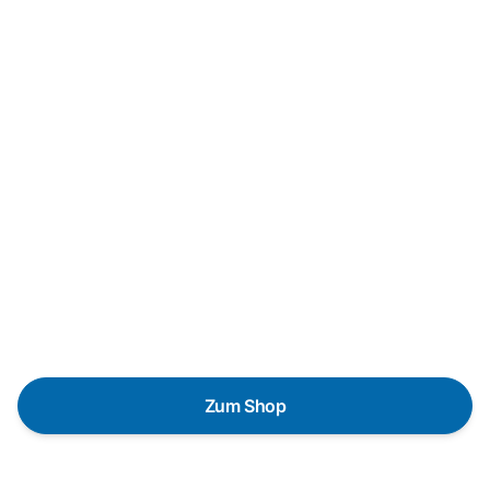
Neukauf
In wenigen Schritten dein
passendes Wunschgerät finden
Eine Reparatur lohnt sich nicht? Du möchtest dein Gerät
lieber gegen einen energieeffizienten Nachfolger
austauschen? Unser
Produktberater
hilft dir, durch
gezielte Fragen das passende Gerät für deine
Bedürfnisse zu finden.
Zum Shop
Schnelle Lieferung