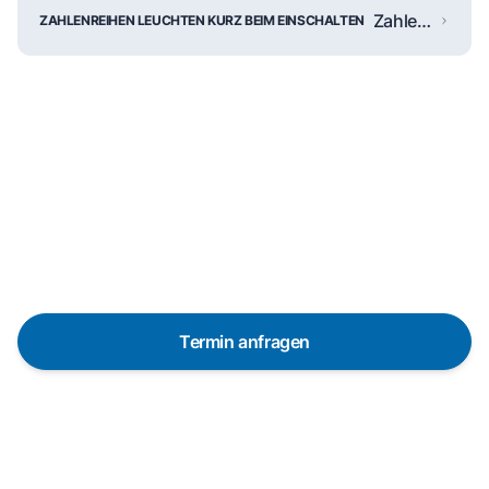
Zahlen blinken kurz
ZAHLENREIHEN LEUCHTEN KURZ BEIM EINSCHALTEN
Reparaturanfrage
Schnelle Hilfe durch unsere
Partner-Techniker vor Ort
Termin anfragen
In 48 Stunden bei dir dank über 650 Partner-
Techniker in Deutschland
Die Servicetechniker sind in vielen Regionen