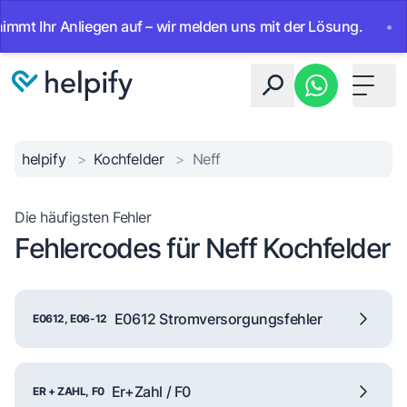
 Ihr Anliegen auf – wir melden uns mit der Lösung.
•
Ab s
Toggle 
helpify
>
Kochfelder
>
Neff
Die häufigsten Fehler
Fehlercodes für Neff Kochfelder
E0612 Stromversorgungsfehler
E0612, E06-12
Er+Zahl / F0
ER + ZAHL, F0