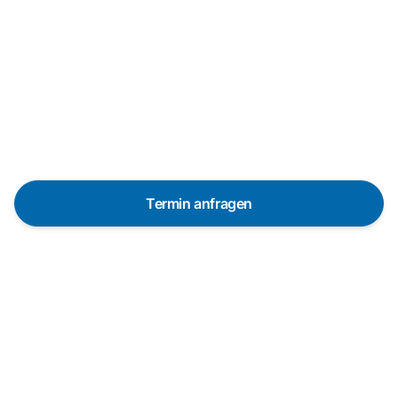
Reparaturanfrage
Schnelle Hilfe durch unsere
Partner-Techniker vor Ort
Termin anfragen
In 48 Stunden bei dir dank über 650 Partner-
Techniker in Deutschland
Die Servicetechniker sind in vielen Regionen
innerhalb von 48 Stunden vor Ort. Pünktlich und mit
vorheriger Ankündigung.
Garantierte Qualität durch professionelle Techniker