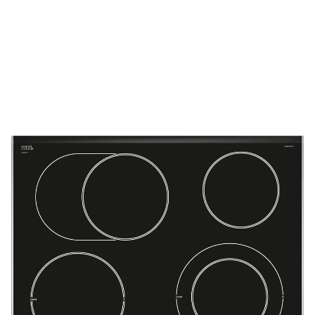
Kundenberatung
Bei offenen Fragen helfen wir dir gerne jederzeit
weiter.
Top Produktauswahl
Wir wählen die Geräte sorgfältig aus und achten auf
hohe Qualität.