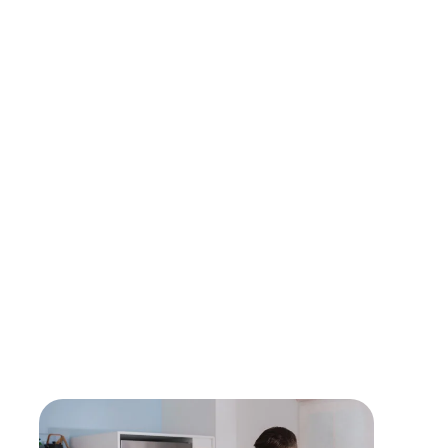
Wir arbeiten ausschließlich mit erfahrenen
Technikern aus unserem Partnernetzwerk, die
höchste Qualitätsstandards einhalten, um dir
optimalen Service zu bieten.
Verwendung von Originalersatzteilen
Für maximale Langlebigkeit und Sicherheit setzen
unsere Partner ausschließlich auf Originalteile direkt
vom Hersteller.
Lebensdauer verlängern
Mit einer Reparatur kann die Lebensdauer eines
Gerätes verlängert werden - sollte diese erreicht
sein, findest du bei uns den passenden,
energieeffizienten Nachfolger.