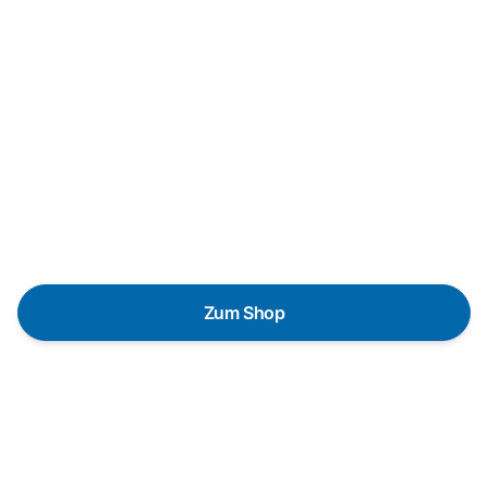
Neukauf
In wenigen Schritten dein
passendes Wunschgerät finden
Eine Reparatur lohnt sich nicht? Du möchtest dein Gerät
lieber gegen einen energieeffizienten Nachfolger
austauschen? Unser
Produktberater
hilft dir, durch
gezielte Fragen das passende Gerät für deine
Bedürfnisse zu finden.
Zum Shop
Schnelle Lieferung
Die Geräte sind auf Lager und werden nach
Zahlungseingang direkt versendet.