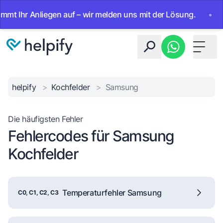
Ihr Anliegen auf – wir melden uns mit der Lösung.
•
Ab so
Toggle 
helpify
>
Kochfelder
>
Samsung
Die häufigsten Fehler
Fehlercodes für Samsung
Kochfelder
Temperaturfehler Samsung
C0, C1, C2, C3