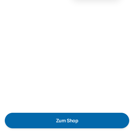
Neukauf
In wenigen Schritten dein
passendes Wunschgerät finden
Eine Reparatur lohnt sich nicht? Du möchtest dein Gerät
lieber gegen einen energieeffizienten Nachfolger
austauschen? Unser
Produktberater
hilft dir, durch
gezielte Fragen das passende Gerät für deine
Bedürfnisse zu finden.
Zum Shop