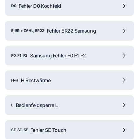
Fehler D0 Kochfeld
D0
Fehler ER22 Samsung
E, ER + ZAHL, ER22
Samsung Fehler F0 F1 F2
F0, F1, F2
H Restwärme
H-H
Bedienfeldsperre L
L
Fehler SE Touch
SE-SE-5E