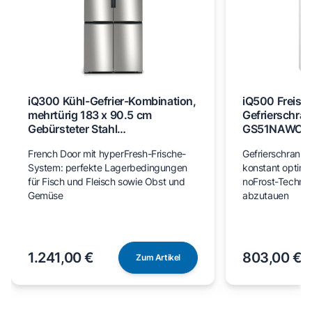
iQ300 Kühl-Gefrier-Kombination,
iQ500 Freist
mehrtürig 183 x 90.5 cm
Gefrierschran
Gebürsteter Stahl
GS51NAWCV
AntiFingerprint, Total noFrost
French Door mit hyperFresh-Frische-
Gefrierschrank m
KF96NVPEA
System: perfekte Lagerbedingungen
konstant optim
für Fisch und Fleisch sowie Obst und
noFrost-Technik
Gemüse
abzutauen
1.241,00 €
803,00 €
Zum Artikel