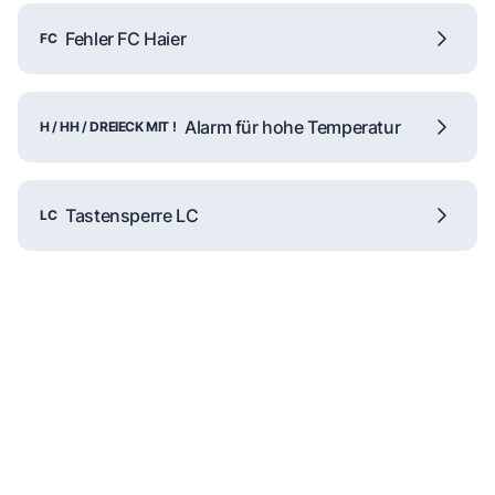
Fehler FC Haier
FC
Alarm für hohe Temperatur
H / HH / DREIECK MIT !
Tastensperre LC
LC
Reparaturanfrage
Schnelle Hilfe durch unsere
Partner-Techniker vor Ort