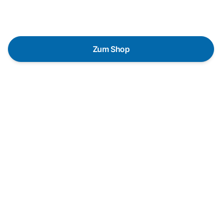
gezielte Fragen das passende Gerät für deine
Bedürfnisse zu finden.
Zum Shop
Schnelle Lieferung
Die Geräte sind auf Lager und werden nach
Zahlungseingang direkt versendet.
Kundenberatung
Bei offenen Fragen helfen wir dir gerne jederzeit
weiter.
Top Produktauswahl
Wir wählen die Geräte sorgfältig aus und achten auf
hohe Qualität.