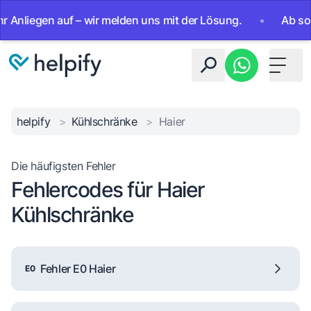
iegen auf – wir melden uns mit der Lösung.
•
Ab sofort 24
Toggle 
helpify
>
Kühlschränke
>
Haier
Die häufigsten Fehler
Fehlercodes für Haier
Kühlschränke
Fehler E0 Haier
E0