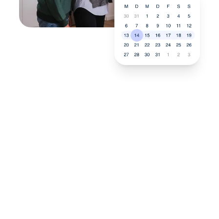
Neukauf
In wenigen Schritten dein
passendes Wunschgerät finden
Eine Reparatur lohnt sich nicht? Du möchtest dein Gerät
lieber gegen einen energieeffizienten Nachfolger
austauschen? Unser
Produktberater
hilft dir, durch