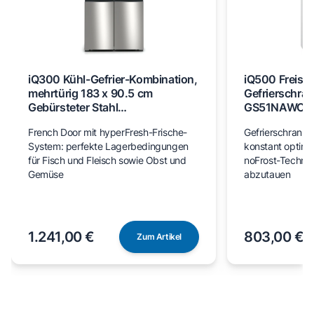
iQ300 Kühl-Gefrier-Kombination,
iQ500 Freist
mehrtürig 183 x 90.5 cm
Gefrierschran
Gebürsteter Stahl
GS51NAWCV
AntiFingerprint, Total noFrost
French Door mit hyperFresh-Frische-
Gefrierschrank m
KF96NVPEA
System: perfekte Lagerbedingungen
konstant optim
für Fisch und Fleisch sowie Obst und
noFrost-Technik
Gemüse
abzutauen
1.241,00 €
803,00 €
Zum Artikel