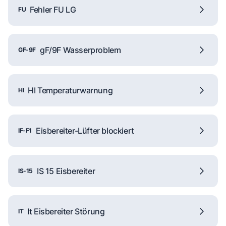
Fehler FU LG
FU
gF/9F Wasserproblem
GF-9F
HI Temperaturwarnung
HI
Eisbereiter-Lüfter blockiert
IF-F1
IS 15 Eisbereiter
IS-15
It Eisbereiter Störung
IT