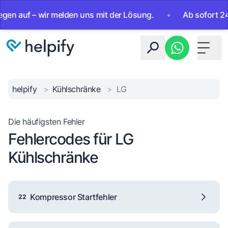
uf – wir melden uns mit der Lösung.
•
Ab sofort 24/7 erre
Toggle 
helpify
>
Kühlschränke
>
LG
Die häufigsten Fehler
Fehlercodes für LG
Kühlschränke
Kompressor Startfehler
22