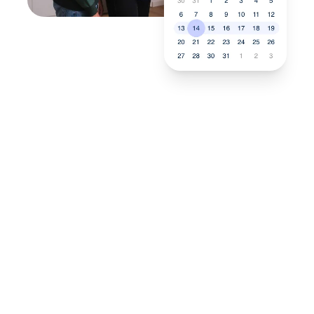
Neukauf
In wenigen Schritten dein
passendes Wunschgerät finden
Eine Reparatur lohnt sich nicht? Du möchtest dein Gerät
lieber gegen einen energieeffizienten Nachfolger
austauschen? Unser
Produktberater
hilft dir, durch
gezielte Fragen das passende Gerät für deine