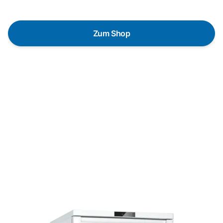
Bedürfnisse zu finden.
Zum Shop
Schnelle Lieferung
Die Geräte sind auf Lager und werden nach
Zahlungseingang direkt versendet.
Kundenberatung
Bei offenen Fragen helfen wir dir gerne jederzeit
weiter.
Top Produktauswahl
Wir wählen die Geräte sorgfältig aus und achten auf
hohe Qualität.