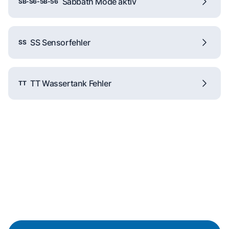
Sabbath Mode aktiv
SB-S6-5B-56
SS Sensorfehler
SS
TT Wassertank Fehler
TT
Reparaturanfrage
Schnelle Hilfe durch unsere
Partner-Techniker vor Ort