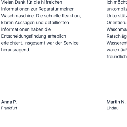
Vielen Dank für die hilfreichen
Ich möchte
Informationen zur Reparatur meiner
unkompliz
Waschmaschine. Die schnelle Reaktion,
Unterstüt
klaren Aussagen und detaillierten
Orientier
Informationen haben die
Waschmasc
Entscheidungsfindung erheblich
Ratschläg
erleichtert. Insgesamt war der Service
Wasserent
herausragend.
waren äuß
freundlic
Anna P.
Martin N.
Frankfurt
Lindau