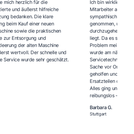
 mich herzlich für die
Ich bin wirklich sehr
ierte und äußerst hilfreiche
Mitarbeiter am Tele
zung bedanken. Die klare
sympathisch und hat 
ung beim Kauf einer neuen
genommen, um Schritt
hine sowie die praktischen
durchzugehen, wo g
e zur Entsorgung und
liegt. Da es sich um
leerung der alten Maschine
Problem meiner Spül
erst wertvoll. Der schnelle und
wurde am nächsten T
he Service wurde sehr geschätzt.
Servicetechniker ges
Sache vor Ort anges
geholfen und mit d
Ersatzteilen das Pr
Alles ging unglaubli
reibungslos – top Se
Barbara G.
Stuttgart