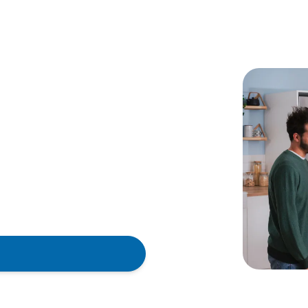
ch unsere
vor Ort
werden kann, empfehlen wir,
hen.
chniker in Deutschland