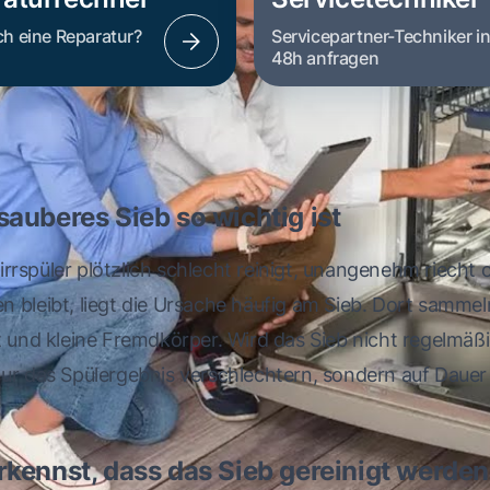
ch eine Reparatur?
Servicepartner-Techniker i
48h anfragen
auberes Sieb so wichtig ist
rspüler plötzlich schlecht reinigt, unangenehm riecht 
 bleibt, liegt die Ursache häufig am Sieb. Dort sammel
t und kleine Fremdkörper. Wird das Sieb nicht regelmäßi
nur das Spülergebnis verschlechtern, sondern auf Daue
kennst, dass das Sieb gereinigt werden 