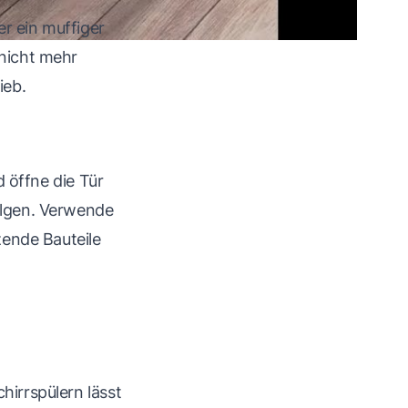
r ein muffiger
nicht mehr
ieb.
 öffne die Tür
olgen. Verwende
zende Bauteile
hirrspülern lässt