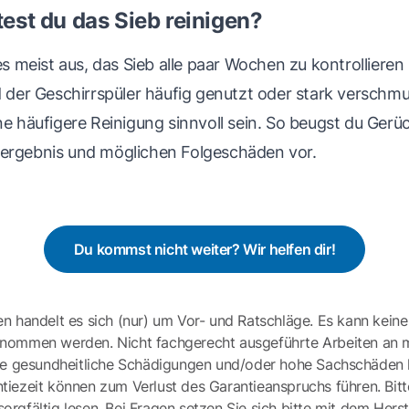
test du das Sieb reinigen?
 es meist aus, das Sieb alle paar Wochen zu kontrollieren
d der Geschirrspüler häufig genutzt oder stark verschmu
ne häufigere Reinigung sinnvoll sein. So beugst du Gerü
ergebnis und möglichen Folgeschäden vor.
Du kommst nicht weiter? Wir helfen dir!
en handelt es sich (nur) um Vor- und Ratschläge. Es kann keine
ernommen werden. Nicht fachgerecht ausgeführte Arbeiten an 
e gesundheitliche Schädigungen und/oder hohe Sachschäden h
tiezeit können zum Verlust des Garantieanspruchs führen. Bit
gfältig lesen. Bei Fragen setzen Sie sich bitte mit dem Herst