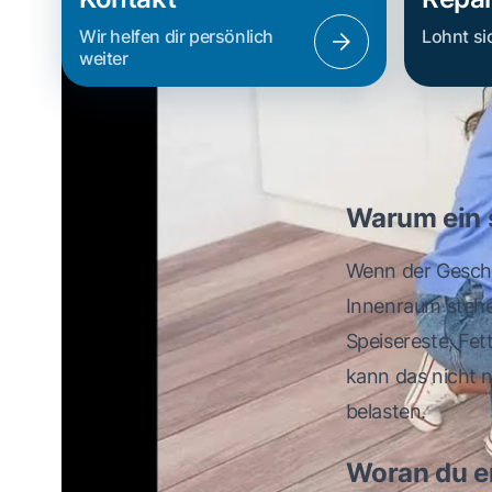
Wir helfen dir persönlich
Lohnt si
weiter
Warum ein s
Wenn der Geschir
Innenraum stehen
Speisereste, Fet
kann das nicht 
belasten.
Woran du er