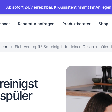
t 24/7 erreichbar. KI-Assistent nimmt Ihr Anliegen auf – wir 
chner
Reparatur anfragen
Produktberater
Shop
oblem
>
Sieb verstopft? So reinigst du deinen Geschirrspüler r
reinigst
spüler