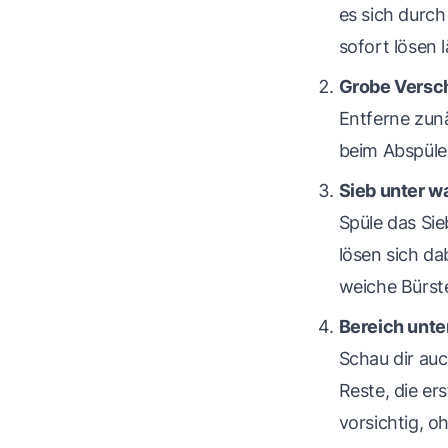
es sich durc
sofort lösen 
Grobe Versc
Entferne zun
beim Abspüle
Sieb unter 
Spüle das Si
lösen sich da
weiche Bürs
Bereich unte
Schau dir auc
Reste, die e
vorsichtig, o