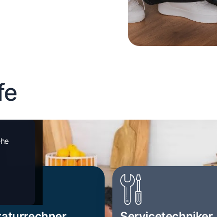
fe
ehe
aturrechner
Servicetechniker