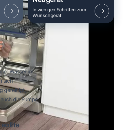
n
In wenigen Schritten zum
Wunschgerät
oder Wasser im
n sich
g gereinigt,
r auch die Pumpe
sollte