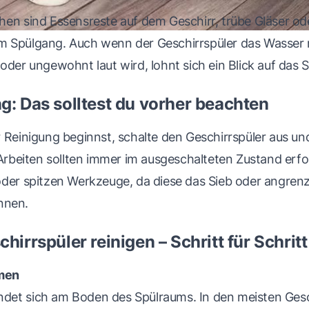
en sind Essensreste auf dem Geschirr, trübe Gläser ode
 Spülgang. Auch wenn der Geschirrspüler das Wasser 
oder ungewohnt laut wird, lohnt sich ein Blick auf das S
g: Das solltest du vorher beachten
 Reinigung beginnst, schalte den Geschirrspüler aus und
 Arbeiten sollten immer im ausgeschalteten Zustand erf
oder spitzen Werkzeuge, da diese das Sieb oder angren
nnen.
hirrspüler reinigen – Schritt für Schritt
men
ndet sich am Boden des Spülraums. In den meisten Gesc