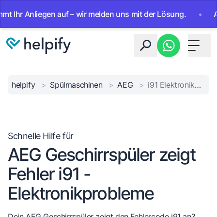
r Anliegen auf – wir melden uns mit der Lösung.
•
Ab sofo
Toggle 
helpify
>
Spülmaschinen
>
AEG
>
i91 Elektronikproblem
Schnelle Hilfe für
AEG Geschirrspüler zeigt
Fehler i91 -
Elektronikprobleme
Dein AEG Geschirrspüler zeigt den Fehlercode i91 an?