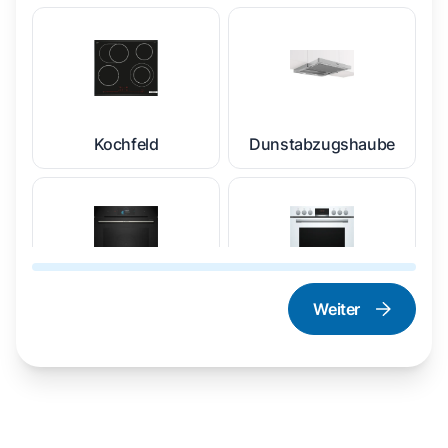
Kochfeld
Dunstabzugshaube
Weiter
Dampfgarer und
Herd und Backofen
Dampfbackofen