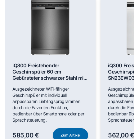
iQ300 Freistehender
iQ300 Freist
Geschirrspüler 60 cm
Geschirrspül
Gebürsteter schwarzer Stahl mit
SN23EW03M
Anti-Fingerprint SN23EC03ME
Ausgezeichneter WiFi-fähiger
Ausgezeichneter
Geschirrspüler mit individuell
Geschirrspüler mi
anpassbaren Lieblingsprogrammen
anpassbaren Li
durch die Favoriten Funktion,
durch die Favori
bedienbar über Smartphone oder per
bedienbar über
Sprachsteuerung.
Sprachsteuerun
585,00 €
562,00 €
Zum Artikel