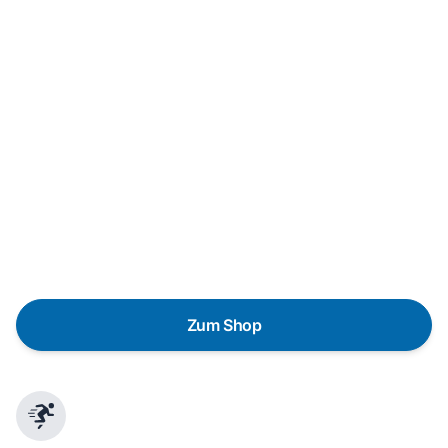
Neukauf
In wenigen Schritten dein passendes
Wunschgerät finden
Eine Reparatur lohnt sich nicht? Du möchtest dein Gerät
lieber gegen einen energieeffizienten Nachfolger
austauschen? Unser
Produktberater
hilft dir, durch
gezielte Fragen das passende Gerät für deine
Bedürfnisse zu finden.
Zum Shop
Schnelle Lieferung