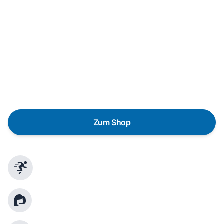
In wenigen Schritten dein passendes
Wunschgerät finden
Eine Reparatur lohnt sich nicht? Du möchtest dein Gerät
lieber gegen einen energieeffizienten Nachfolger
austauschen? Unser
Produktberater
hilft dir, durch
gezielte Fragen das passende Gerät für deine
Bedürfnisse zu finden.
Zum Shop
Schnelle Lieferung
Kundenberatung