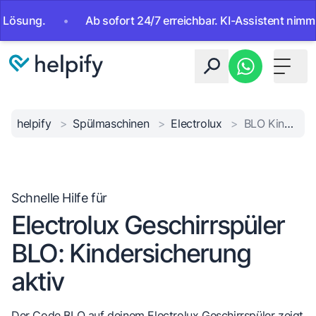
•
Ab sofort 24/7 erreichbar. KI-Assistent nimmt Ihr A
Toggle 
helpify
>
Spülmaschinen
>
Electrolux
>
BLO Kindersicherung deaktivieren
Schnelle Hilfe für
Electrolux Geschirrspüler
BLO: Kindersicherung
aktiv
Der Code BLO auf deinem Electrolux Geschirrspüler zeigt