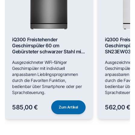
iQ300 Freistehender
iQ300 Freist
Geschirrspüler 60 cm
Geschirrspül
Gebürsteter schwarzer Stahl mit
SN23EW03M
Anti-Fingerprint SN23EC03ME
Ausgezeichneter WiFi-fähiger
Ausgezeichneter
Geschirrspüler mit individuell
Geschirrspüler mi
anpassbaren Lieblingsprogrammen
anpassbaren Li
durch die Favoriten Funktion,
durch die Favori
bedienbar über Smartphone oder per
bedienbar über
Sprachsteuerung.
Sprachsteuerun
585,00 €
562,00 €
Zum Artikel