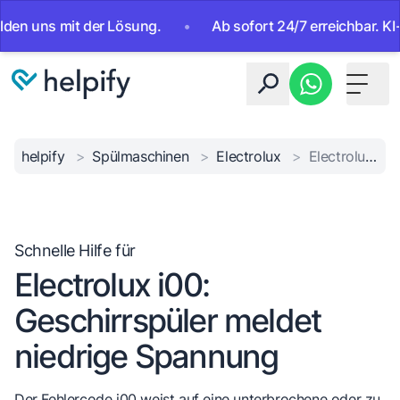
uns mit der Lösung.
•
Ab sofort 24/7 erreichbar. KI-Assis
Toggle 
helpify
>
Spülmaschinen
>
Electrolux
>
Electrolux i00 Stromfehler
Schnelle Hilfe für
Electrolux i00:
Geschirrspüler meldet
niedrige Spannung
Der Fehlercode i00 weist auf eine unterbrochene oder zu