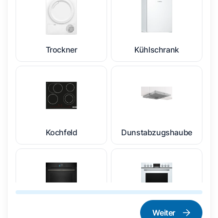
Trockner
Kühlschrank
Kochfeld
Dunstabzugshaube
Weiter
Dampfgarer und
Herd und Backofen