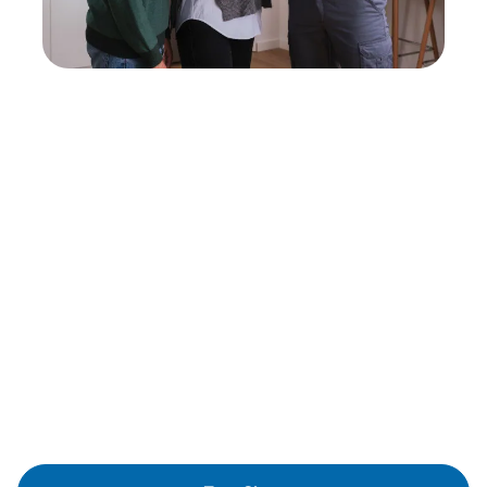
Neukauf
In wenigen Schritten dein passendes
Wunschgerät finden
Eine Reparatur lohnt sich nicht? Du möchtest dein Gerät
lieber gegen einen energieeffizienten Nachfolger
austauschen? Unser
Produktberater
hilft dir, durch
gezielte Fragen das passende Gerät für deine
Bedürfnisse zu finden.