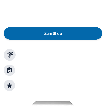
lieber gegen einen energieeffizienten Nachfolger
austauschen? Unser
Produktberater
hilft dir, durch
gezielte Fragen das passende Gerät für deine
Bedürfnisse zu finden.
Zum Shop
Schnelle Lieferung
Kundenberatung
Top Produktauswahl