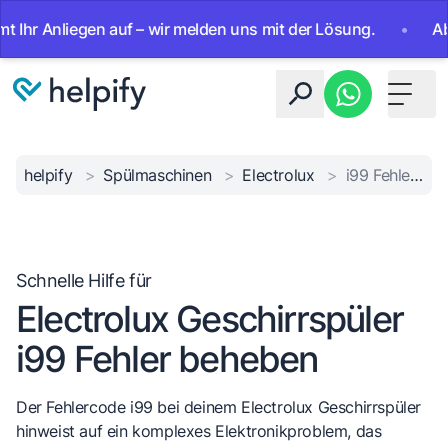
 Anliegen auf – wir melden uns mit der Lösung.
•
Ab sofo
Toggle 
helpify
>
Spülmaschinen
>
Electrolux
>
i99 Fehlercode Lösung
Schnelle Hilfe für
Electrolux Geschirrspüler
i99 Fehler beheben
Der Fehlercode i99 bei deinem Electrolux Geschirrspüler
hinweist auf ein komplexes Elektronikproblem, das