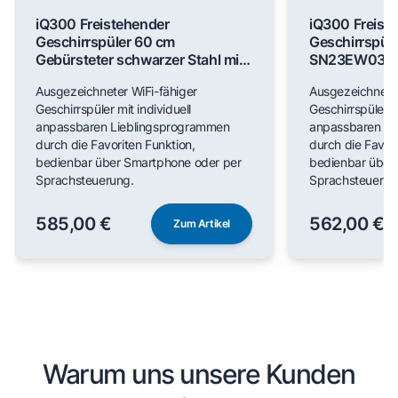
iQ300 Freistehender
iQ300 Freist
Geschirrspüler 60 cm
Geschirrspül
Gebürsteter schwarzer Stahl mit
SN23EW03M
Anti-Fingerprint SN23EC03ME
Ausgezeichneter WiFi-fähiger
Ausgezeichneter
Geschirrspüler mit individuell
Geschirrspüler mi
anpassbaren Lieblingsprogrammen
anpassbaren Li
durch die Favoriten Funktion,
durch die Favori
bedienbar über Smartphone oder per
bedienbar über
Sprachsteuerung.
Sprachsteuerun
585,00 €
562,00 €
Zum Artikel
Warum uns unsere Kunden