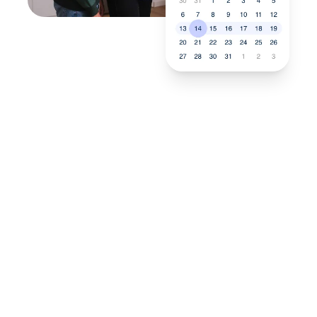
Neukauf
In wenigen Schritten dein
passendes Wunschgerät finden
Eine Reparatur lohnt sich nicht? Du möchtest dein Gerät
lieber gegen einen energieeffizienten Nachfolger
austauschen? Unser
Produktberater
hilft dir, durch
gezielte Fragen das passende Gerät für deine