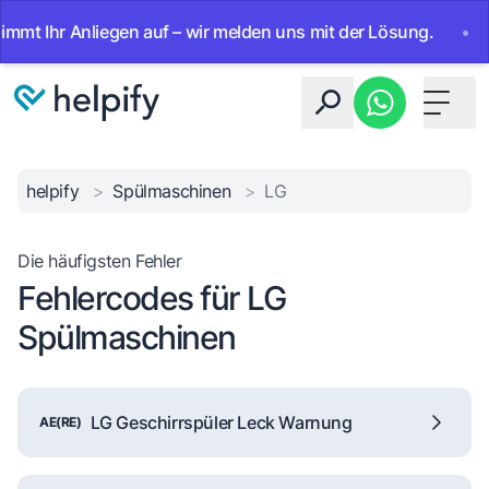
Ihr Anliegen auf – wir melden uns mit der Lösung.
•
Ab so
Toggle 
helpify
>
Spülmaschinen
>
LG
Die häufigsten Fehler
Fehlercodes für LG
Spülmaschinen
LG Geschirrspüler Leck Warnung
AE(RE)