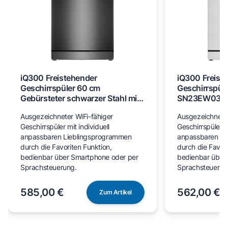
iQ300 Freistehender
iQ300 Freist
Geschirrspüler 60 cm
Geschirrspül
Gebürsteter schwarzer Stahl mit
SN23EW03M
Anti-Fingerprint SN23EC03ME
Ausgezeichneter WiFi-fähiger
Ausgezeichneter
Geschirrspüler mit individuell
Geschirrspüler mi
anpassbaren Lieblingsprogrammen
anpassbaren Li
durch die Favoriten Funktion,
durch die Favori
bedienbar über Smartphone oder per
bedienbar über
Sprachsteuerung.
Sprachsteuerun
585,00 €
562,00 €
Zum Artikel