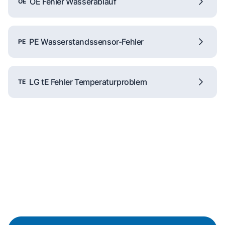
OE Fehler Wasserablauf
OE
PE Wasserstandssensor-Fehler
PE
LG tE Fehler Temperaturproblem
TE
Reparaturanfrage
Schnelle Hilfe durch unsere
Partner-Techniker vor Ort