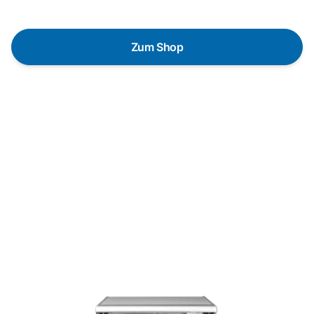
Bedürfnisse zu finden.
Zum Shop
Schnelle Lieferung
Die Geräte sind auf Lager und werden nach
Zahlungseingang direkt versendet.
Kundenberatung
Bei offenen Fragen helfen wir dir gerne jederzeit
weiter.
Top Produktauswahl
Wir wählen die Geräte sorgfältig aus und achten auf
hohe Qualität.