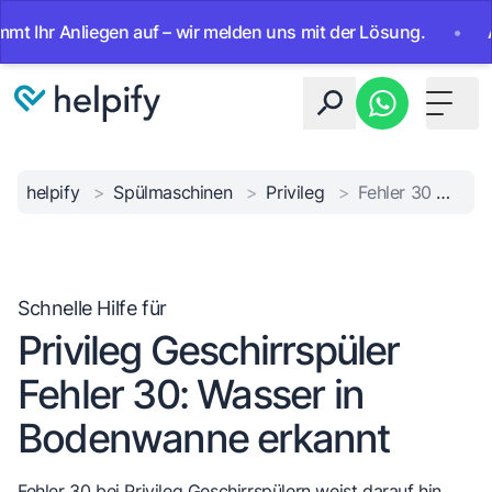
hr Anliegen auf – wir melden uns mit der Lösung.
•
Ab sof
Toggle 
helpify
>
Spülmaschinen
>
Privileg
>
Fehler 30 Wasser in Bodenwanne
Schnelle Hilfe für
Privileg Geschirrspüler
Fehler 30: Wasser in
Bodenwanne erkannt
Fehler 30 bei Privileg Geschirrspülern weist darauf hin,