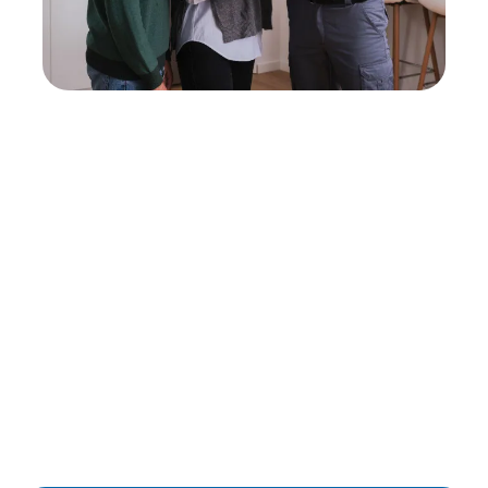
Neukauf
In wenigen Schritten dein passendes
Wunschgerät finden
Eine Reparatur lohnt sich nicht? Du möchtest dein Gerät
lieber gegen einen energieeffizienten Nachfolger
austauschen? Unser
Produktberater
hilft dir, durch
gezielte Fragen das passende Gerät für deine
Bedürfnisse zu finden.