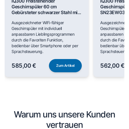
iQ300 Freistehender
iQ300 Freist
Geschirrspüler 60 cm
Geschirrspül
Gebürsteter schwarzer Stahl mit
SN23EW03M
Anti-Fingerprint SN23EC03ME
Ausgezeichneter WiFi-fähiger
Ausgezeichneter
Geschirrspüler mit individuell
Geschirrspüler mi
anpassbaren Lieblingsprogrammen
anpassbaren Li
durch die Favoriten Funktion,
durch die Favori
bedienbar über Smartphone oder per
bedienbar über
Sprachsteuerung.
Sprachsteuerun
585,00 €
562,00 €
Zum Artikel
Warum uns unsere Kunden
vertrauen