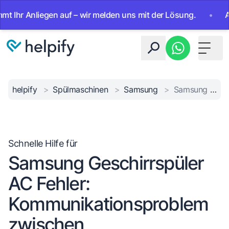
hr Anliegen auf – wir melden uns mit der Lösung.
•
Ab sof
Toggle 
helpify
>
Spülmaschinen
>
Samsung
>
Samsung AC Kommunikationsfehler
Schnelle Hilfe für
Samsung Geschirrspüler
AC Fehler:
Kommunikationsproblem
zwischen