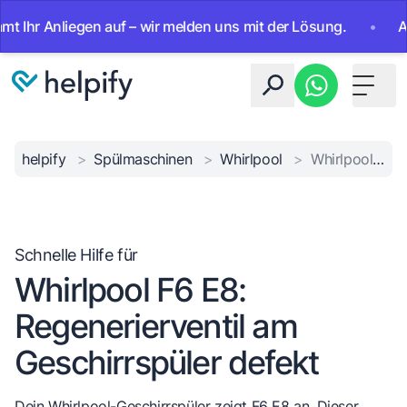
 Anliegen auf – wir melden uns mit der Lösung.
•
Ab sofor
Toggle 
helpify
>
Spülmaschinen
>
Whirlpool
>
Whirlpool F6 E8 Ventilfehler
Schnelle Hilfe für
Whirlpool F6 E8:
Regenerierventil am
Geschirrspüler defekt
Dein Whirlpool-Geschirrspüler zeigt F6 E8 an. Dieser