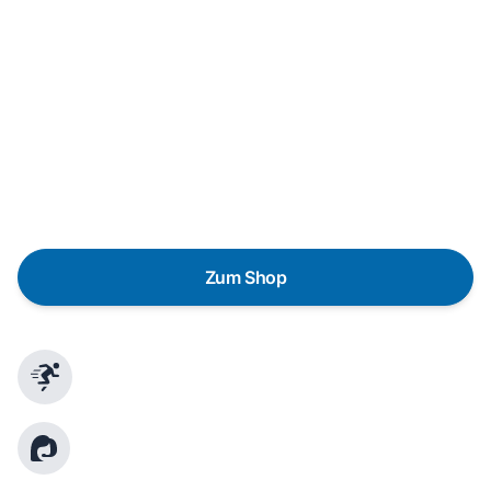
In wenigen Schritten dein passendes
Wunschgerät finden
Eine Reparatur lohnt sich nicht? Du möchtest dein Gerät
lieber gegen einen energieeffizienten Nachfolger
austauschen? Unser
Produktberater
hilft dir, durch
gezielte Fragen das passende Gerät für deine
Bedürfnisse zu finden.
Zum Shop
Schnelle Lieferung
Kundenberatung