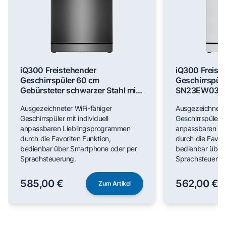
iQ300 Freistehender
iQ300 Freist
Geschirrspüler 60 cm
Geschirrspül
Gebürsteter schwarzer Stahl mit
SN23EW03M
Anti-Fingerprint SN23EC03ME
Ausgezeichneter WiFi-fähiger
Ausgezeichneter
Geschirrspüler mit individuell
Geschirrspüler mi
anpassbaren Lieblingsprogrammen
anpassbaren Li
durch die Favoriten Funktion,
durch die Favori
bedienbar über Smartphone oder per
bedienbar über
Sprachsteuerung.
Sprachsteuerun
585,00 €
562,00 €
Zum Artikel