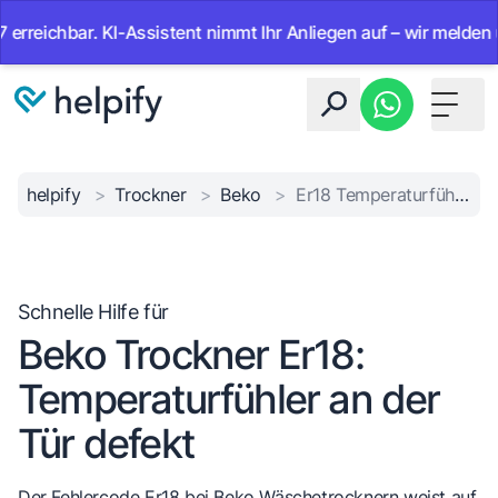
eichbar. KI-Assistent nimmt Ihr Anliegen auf – wir melden uns 
Toggle 
helpify
>
Trockner
>
Beko
>
Er18 Temperaturfühler Tür
Schnelle Hilfe für
Beko Trockner Er18:
Temperaturfühler an der
Tür defekt
Der Fehlercode Er18 bei Beko Wäschetrocknern weist auf