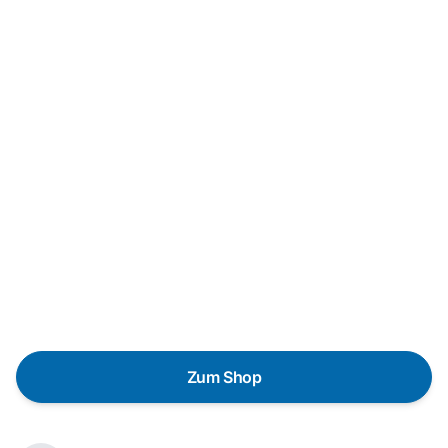
Neukauf
In wenigen Schritten dein passendes
Wunschgerät finden
Eine Reparatur lohnt sich nicht? Du möchtest dein Gerät
lieber gegen einen energieeffizienten Nachfolger
austauschen? Unser
Produktberater
hilft dir, durch
gezielte Fragen das passende Gerät für deine
Bedürfnisse zu finden.
Zum Shop