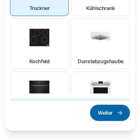
Trockner
Kühlschrank
Kochfeld
Dunstabzugshaube
Weiter
Dampfgarer und
Herd und Backofen
Dampfbackofen