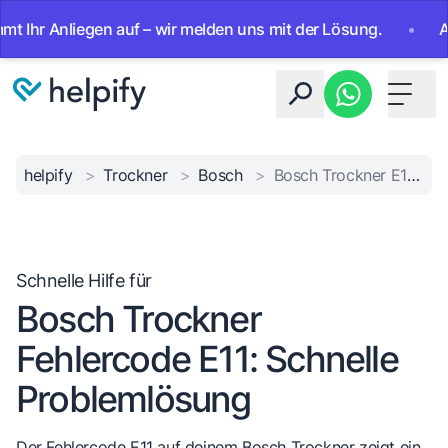
r Anliegen auf – wir melden uns mit der Lösung.
•
Ab sofo
Toggle 
helpify
>
Trockner
>
Bosch
>
Bosch Trockner E11 Fehler
Schnelle Hilfe für
Bosch Trockner
Fehlercode E11: Schnelle
Problemlösung
Der Fehlercode E11 auf deinem Bosch Trockner zeigt ein