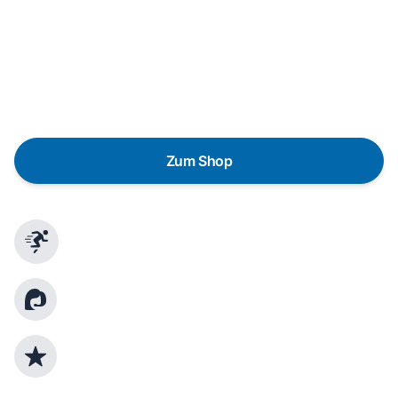
Eine Reparatur lohnt sich nicht? Du möchtest dein Gerät
lieber gegen einen energieeffizienten Nachfolger
austauschen? Unser
Produktberater
hilft dir, durch
gezielte Fragen das passende Gerät für deine
Bedürfnisse zu finden.
Zum Shop
Schnelle Lieferung
Kundenberatung
Top Produktauswahl