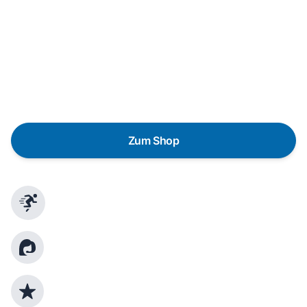
Wunschgerät finden
Eine Reparatur lohnt sich nicht? Du möchtest dein Gerät
lieber gegen einen energieeffizienten Nachfolger
austauschen? Unser
Produktberater
hilft dir, durch
gezielte Fragen das passende Gerät für deine
Bedürfnisse zu finden.
Zum Shop
Schnelle Lieferung
Kundenberatung
Top Produktauswahl