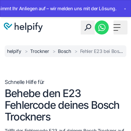
Ihr Anliegen auf – wir melden uns mit der Lösung.
•
Ab so
Toggle 
helpify
>
Trockner
>
Bosch
>
Fehler E23 bei Bosch Trockner
Schnelle Hilfe für
Behebe den E23
Fehlercode deines Bosch
Trockners
Trifft der Fehlercode E23 auf deinem Bosch Trockner auf,