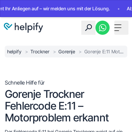
 Anliegen auf – wir melden uns mit der Lösung.
•
Ab sofor
Toggle 
helpify
>
Trockner
>
Gorenje
>
Gorenje E:11 Motorfehler
Schnelle Hilfe für
Gorenje Trockner
Fehlercode E:11 –
Motorproblem erkannt
Der Fehlercode E:11 bei Gorenje Trocknern weist auf ein