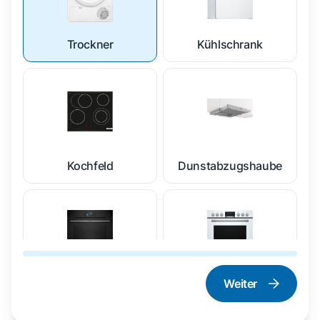
Trockner
Kühlschrank
Kochfeld
Dunstabzugshaube
Weiter
Dampfgarer und
Herd und Backofen
Dampfbackofen