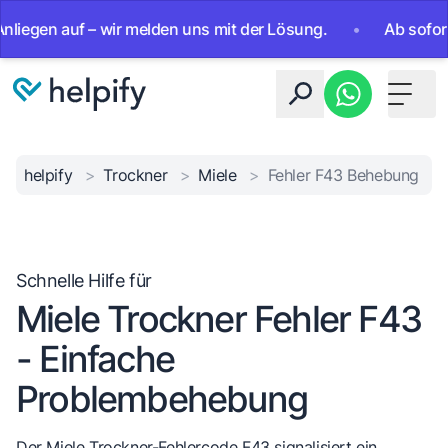
en auf – wir melden uns mit der Lösung.
•
Ab sofort 24/7
Toggle 
helpify
>
Trockner
>
Miele
>
Fehler F43 Behebung
Schnelle Hilfe für
Miele Trockner Fehler F43
- Einfache
Problembehebung
Der Miele Trockner-Fehlercode F43 signalisiert ein