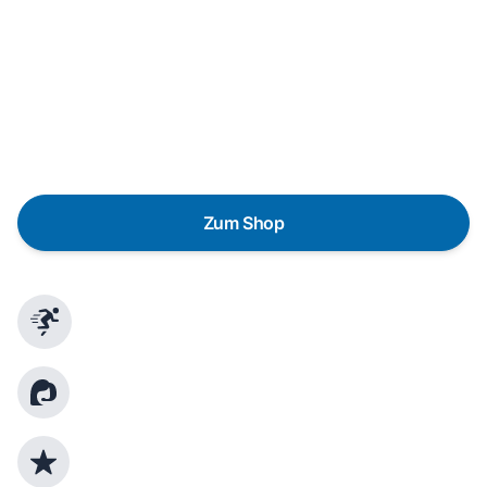
Wunschgerät finden
Eine Reparatur lohnt sich nicht? Du möchtest dein Gerät
lieber gegen einen energieeffizienten Nachfolger
austauschen? Unser
Produktberater
hilft dir, durch
gezielte Fragen das passende Gerät für deine
Bedürfnisse zu finden.
Zum Shop
Schnelle Lieferung
Kundenberatung
Top Produktauswahl