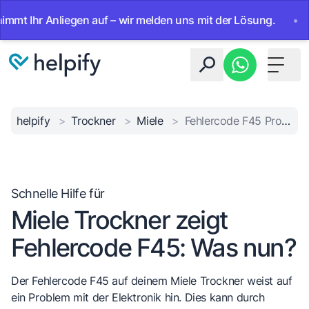
Ihr Anliegen auf – wir melden uns mit der Lösung.
•
Ab s
Toggle 
helpify
>
Trockner
>
Miele
>
Fehlercode F45 Problem
Schnelle Hilfe für
Miele Trockner zeigt
Fehlercode F45: Was nun?
Der Fehlercode F45 auf deinem Miele Trockner weist auf
ein Problem mit der Elektronik hin. Dies kann durch