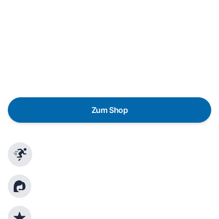
In wenigen Schritten dein passendes
Wunschgerät finden
Eine Reparatur lohnt sich nicht? Du möchtest dein Gerät
lieber gegen einen energieeffizienten Nachfolger
austauschen? Unser
Produktberater
hilft dir, durch
gezielte Fragen das passende Gerät für deine
Bedürfnisse zu finden.
Zum Shop
Schnelle Lieferung
Kundenberatung
Top Produktauswahl