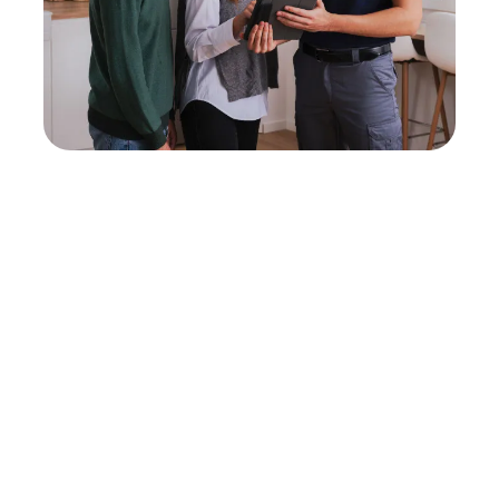
Neukauf
In wenigen Schritten dein passendes
Wunschgerät finden
Eine Reparatur lohnt sich nicht? Du möchtest dein Gerät
lieber gegen einen energieeffizienten Nachfolger
austauschen? Unser
Produktberater
hilft dir, durch
gezielte Fragen das passende Gerät für deine