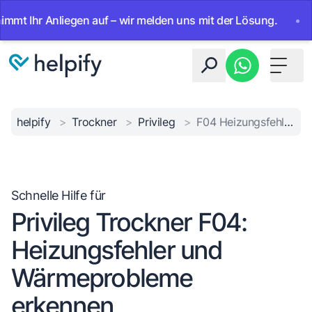
Ihr Anliegen auf – wir melden uns mit der Lösung.
•
Ab so
Toggle 
helpify
>
Trockner
>
Privileg
>
F04 Heizungsfehler Privileg
Schnelle Hilfe für
Privileg Trockner F04:
Heizungsfehler und
Wärmeprobleme
erkennen