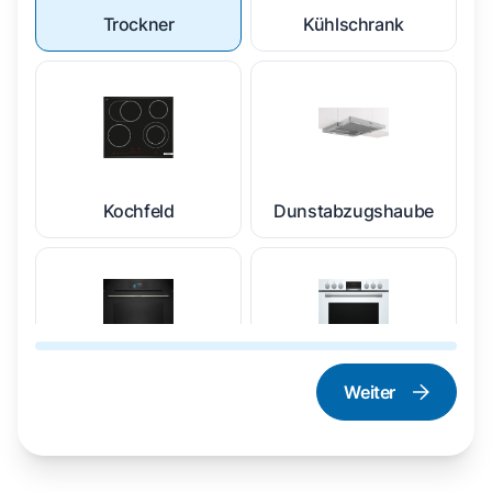
Trockner
Kühlschrank
Kochfeld
Dunstabzugshaube
Weiter
Dampfgarer und
Herd und Backofen
Dampfbackofen