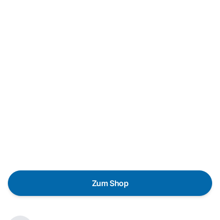
Neukauf
In wenigen Schritten dein passendes
Wunschgerät finden
Eine Reparatur lohnt sich nicht? Du möchtest dein Gerät
lieber gegen einen energieeffizienten Nachfolger
austauschen? Unser
Produktberater
hilft dir, durch
gezielte Fragen das passende Gerät für deine
Bedürfnisse zu finden.
Zum Shop