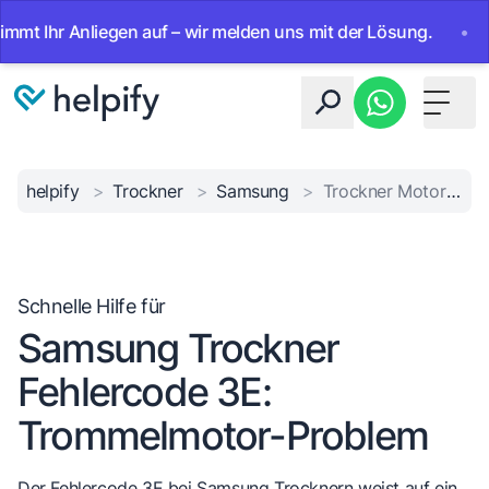
Ihr Anliegen auf – wir melden uns mit der Lösung.
•
Ab so
Toggle 
helpify
>
Trockner
>
Samsung
>
Trockner Motorfehler 3E
Schnelle Hilfe für
Samsung Trockner
Fehlercode 3E:
Trommelmotor-Problem
Der Fehlercode 3E bei Samsung Trocknern weist auf ein