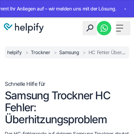
Ihr Anliegen auf – wir melden uns mit der Lösung.
•
Ab so
Toggle 
helpify
>
Trockner
>
Samsung
>
HC Fehler Überhitzung
Schnelle Hilfe für
Samsung Trockner HC
Fehler:
Überhitzungsproblem
Der HC-Fehlercode auf deinem Samsung Trockner deutet