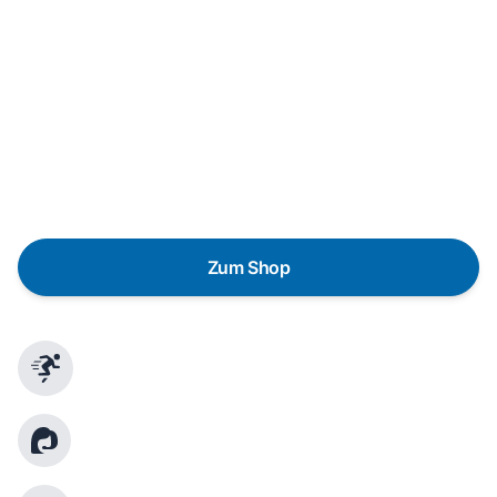
In wenigen Schritten dein passendes
Wunschgerät finden
Eine Reparatur lohnt sich nicht? Du möchtest dein Gerät
lieber gegen einen energieeffizienten Nachfolger
austauschen? Unser
Produktberater
hilft dir, durch
gezielte Fragen das passende Gerät für deine
Bedürfnisse zu finden.
Zum Shop
Schnelle Lieferung
Kundenberatung