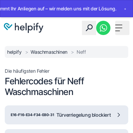
hr Anliegen auf – wir melden uns mit der Lösung.
•
Ab sof
Toggle 
helpify
>
Waschmaschinen
>
Neff
Die häufigsten Fehler
Fehlercodes für Neff
Waschmaschinen
Türverriegelung blockiert
E16-F16-E34-F34-E80-31