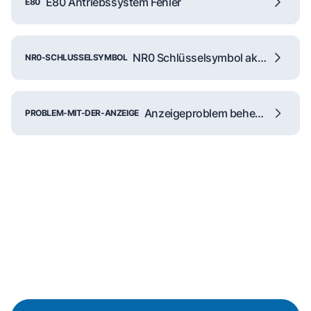
E80 Antriebssystem Fehler
E80
NR0 Schlüsselsymbol aktiv
NR0-SCHLUSSELSYMBOL
Anzeigeproblem beheben
PROBLEM-MIT-DER-ANZEIGE
Reparaturanfrage
Schnelle Hilfe durch unsere
Partner-Techniker vor Ort