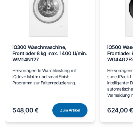
iQ300 Waschmaschine,
iQ500 Wasch
Frontlader 8 kg max. 1400 U/min.
Frontlader 9 
WM14N127
WG44G2F22
Hervorragende Waschleistung mit
Hervorragende 
iQdrive Motor und smartFinish-
speedPack L für
Programm zur Faltenreduzierung.
intelligenter Do
automatischer F
Vermeidung man
548,00 €
624,00 €
Zum Artikel