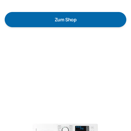
Bedürfnisse zu finden.
Zum Shop
Schnelle Lieferung
Die Geräte sind auf Lager und werden nach
Zahlungseingang direkt versendet.
Kundenberatung
Bei offenen Fragen helfen wir dir gerne jederzeit
weiter.
Top Produktauswahl
Wir wählen die Geräte sorgfältig aus und achten auf
hohe Qualität.