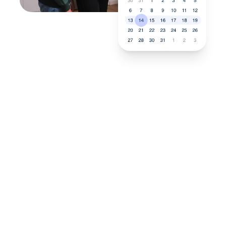
Neukauf
In wenigen Schritten dein
passendes Wunschgerät finden
Eine Reparatur lohnt sich nicht? Du möchtest dein Gerät
lieber gegen einen energieeffizienten Nachfolger
austauschen? Unser
Produktberater
hilft dir, durch
gezielte Fragen das passende Gerät für deine