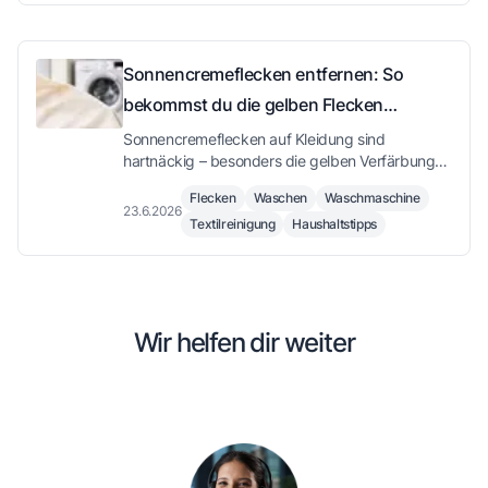
Sonnencremeflecken entfernen: So
bekommst du die gelben Flecken
zuverlässig aus der Kleidung
Sonnencremeflecken auf Kleidung sind
hartnäckig – besonders die gelben Verfärbungen
durch UV-Filter. Hier erfährst du, wie du sie
Flecken
Waschen
Waschmaschine
wirkungsvoll vorbehandelst und beim Waschen
23.6.2026
Textilreinigung
Haushaltstipps
richtig vorgehst.
Wir helfen dir weiter