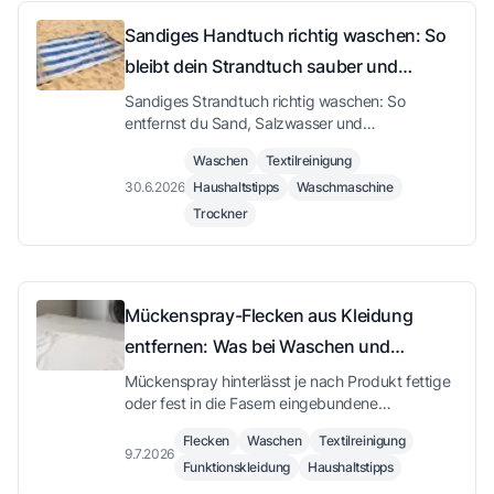
Sandiges Handtuch richtig waschen: So
bleibt dein Strandtuch sauber und
flauschig
Sandiges Strandtuch richtig waschen: So
entfernst du Sand, Salzwasser und
Sonnencreme zuverlässig und hältst dein
Waschen
Textilreinigung
Handtuch dauerhaft weich und flauschig.
30.6.2026
Haushaltstipps
Waschmaschine
Trockner
Mückenspray-Flecken aus Kleidung
entfernen: Was bei Waschen und
Trocknen wichtig ist
Mückenspray hinterlässt je nach Produkt fettige
oder fest in die Fasern eingebundene
Rückstände. Wie Du Flecken von Haut- und
Flecken
Waschen
Textilreinigung
Textilsprays richtig behandelst und worauf Du
9.7.2026
Funktionskleidung
Haushaltstipps
beim Waschen und Trocknen achten solltest.