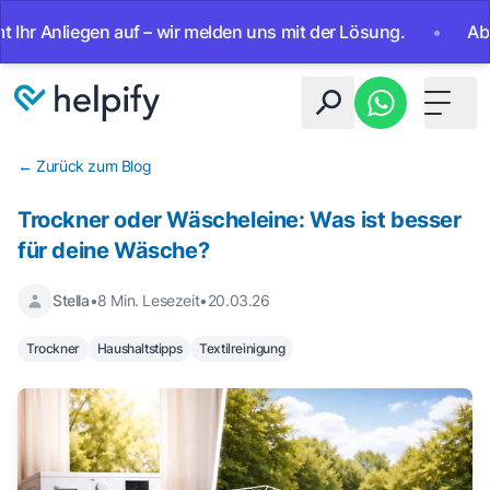
liegen auf – wir melden uns mit der Lösung.
•
Ab sofort 
Toggle 
← Zurück zum Blog
Trockner oder Wäscheleine: Was ist besser
für deine Wäsche?
Stella
•
8 Min. Lesezeit
•
20.03.26
Trockner
Haushaltstipps
Textilreinigung