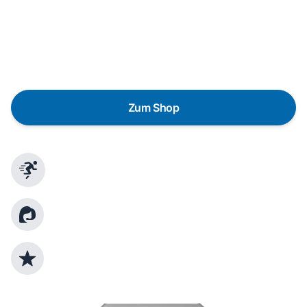
Eine Reparatur lohnt sich nicht? Du möchtest dein Gerät
lieber gegen einen energieeffizienten Nachfolger
austauschen? Unser
Produktberater
hilft dir, durch
gezielte Fragen das passende Gerät für deine
Bedürfnisse zu finden.
Zum Shop
Schnelle Lieferung
Kundenberatung
Top Produktauswahl