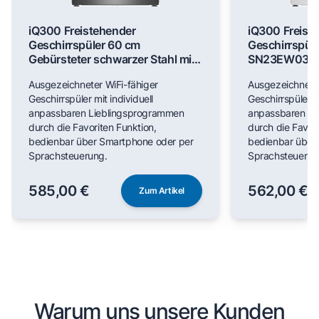
iQ300 Freistehender
iQ300 Freist
Geschirrspüler 60 cm
Geschirrspül
Gebürsteter schwarzer Stahl mit
SN23EW03M
Anti-Fingerprint SN23EC03ME
Ausgezeichneter WiFi-fähiger
Ausgezeichneter
Geschirrspüler mit individuell
Geschirrspüler mi
anpassbaren Lieblingsprogrammen
anpassbaren Li
durch die Favoriten Funktion,
durch die Favori
bedienbar über Smartphone oder per
bedienbar über
Sprachsteuerung.
Sprachsteuerun
585,00 €
562,00 €
Zum Artikel
Warum uns unsere Kunden