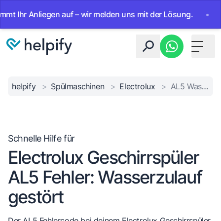
hr Anliegen auf – wir melden uns mit der Lösung.
•
Ab sof
Toggle 
helpify
>
Spülmaschinen
>
Electrolux
>
AL5 Wasserzulauf Fehler
Schnelle Hilfe für
Electrolux Geschirrspüler
AL5 Fehler: Wasserzulauf
gestört
Der AL5 Fehlercode bei deinem Electrolux Geschirrspüler