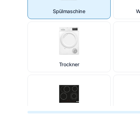
Spülmaschine
W
Trockner
Kochfeld
Du