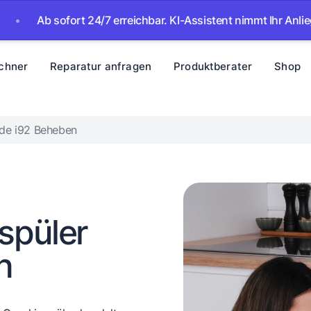
 sofort 24/7 erreichbar. KI-Assistent nimmt Ihr Anliegen auf –
chner
Reparatur anfragen
Produktberater
Shop
ode i92 Beheben
rspüler
n