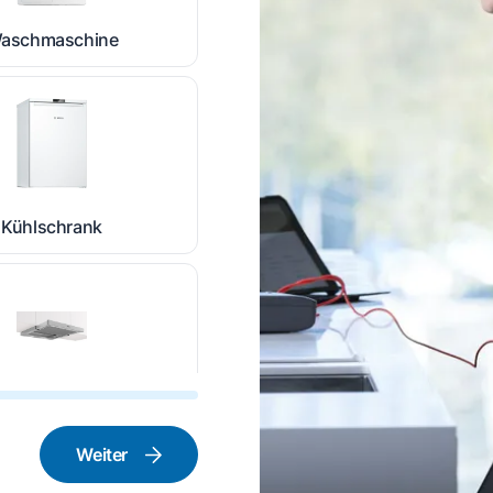
aschmaschine
Kühlschrank
nstabzugshaube
Weiter