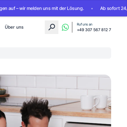
 wir melden uns mit der Lösung.
•
Ab sofort 24/7 erreichb
Ruf uns an
Über uns
+49 307 567 812 7