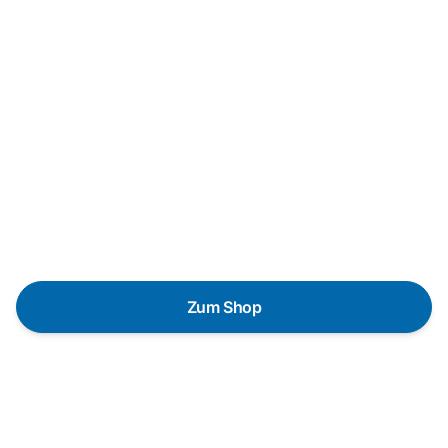
Neukauf
In wenigen Schritten dein
passendes Wunschgerät finden
Eine Reparatur lohnt sich nicht? Du möchtest dein Gerät
lieber gegen einen energieeffizienten Nachfolger
austauschen? Unser
Produktberater
hilft dir, durch
gezielte Fragen das passende Gerät für deine
Bedürfnisse zu finden.
Zum Shop
Schnelle Lieferung
Die Geräte sind auf Lager und werden nach
Zahlungseingang direkt versendet.