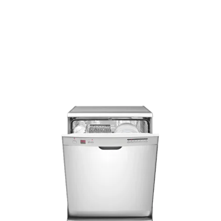
Kundenberatung
Bei offenen Fragen helfen wir dir gerne jederzeit
weiter.
Top Produktauswahl
Wir wählen die Geräte sorgfältig aus und achten auf
hohe Qualität.