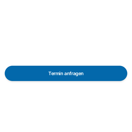
Reparaturanfrage
Schnelle Hilfe durch unsere
Partner-Techniker vor Ort
Termin anfragen
In 48 Stunden bei dir dank über 650 Partner-
Techniker in Deutschland
Die Servicetechniker sind in vielen Regionen
innerhalb von 48 Stunden vor Ort. Pünktlich und mit
vorheriger Ankündigung.