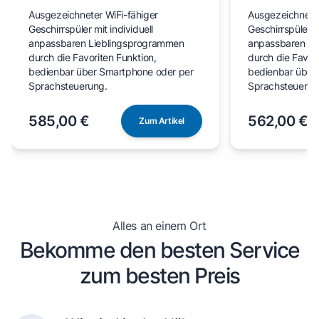
Anti-Fingerprint SN23EC03ME
Ausgezeichneter WiFi-fähiger
Ausgezeichneter
Geschirrspüler mit individuell
Geschirrspüler mi
anpassbaren Lieblingsprogrammen
anpassbaren Li
durch die Favoriten Funktion,
durch die Favori
bedienbar über Smartphone oder per
bedienbar über
Sprachsteuerung.
Sprachsteuerun
585,00 €
562,00 €
Zum Artikel
Alles an einem Ort
Bekomme den besten Service
zum besten Preis