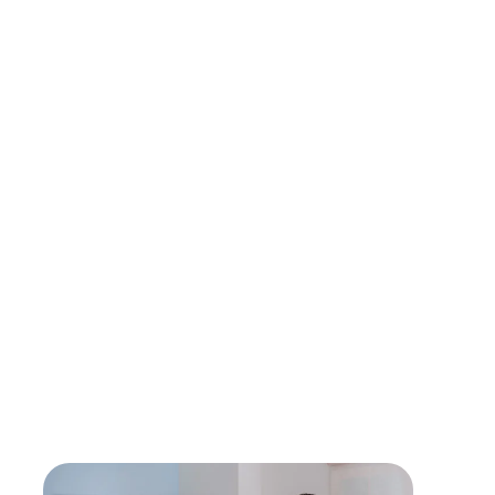
Garantierte Qualität durch professionelle Techniker
Wir arbeiten ausschließlich mit erfahrenen
Technikern aus unserem Partnernetzwerk, die
höchste Qualitätsstandards einhalten, um dir
optimalen Service zu bieten.
Verwendung von Originalersatzteilen
Für maximale Langlebigkeit und Sicherheit setzen
unsere Partner ausschließlich auf Originalteile direkt
vom Hersteller.
Lebensdauer verlängern
Mit einer Reparatur kann die Lebensdauer eines
Gerätes verlängert werden - sollte diese erreicht
sein, findest du bei uns den passenden,
energieeffizienten Nachfolger.