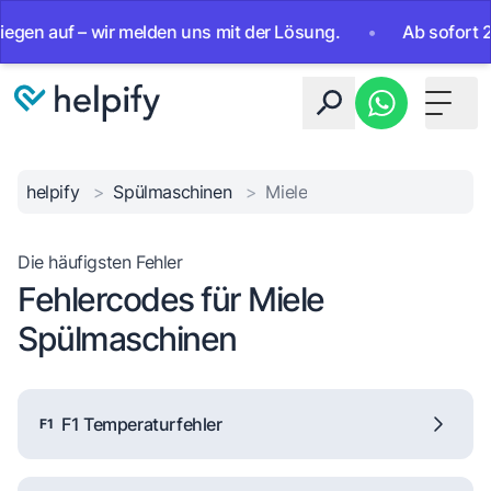
auf – wir melden uns mit der Lösung.
•
Ab sofort 24/7 err
Toggle 
helpify
>
Spülmaschinen
>
Miele
Die häufigsten Fehler
Fehlercodes für Miele
Spülmaschinen
F1 Temperaturfehler
F1