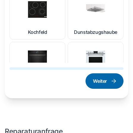
Kochfeld
Dunstabzugshaube
Weiter
Dampfgarer und
Herd und Backofen
Dampfbackofen
Reparaturanfrage