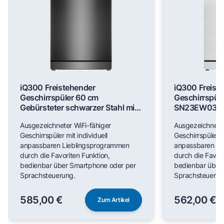
iQ300 Freistehender
iQ300 Freist
Geschirrspüler 60 cm
Geschirrspül
Gebürsteter schwarzer Stahl mit
SN23EW03M
Anti-Fingerprint SN23EC03ME
Ausgezeichneter WiFi-fähiger
Ausgezeichneter
Geschirrspüler mit individuell
Geschirrspüler mi
anpassbaren Lieblingsprogrammen
anpassbaren Li
durch die Favoriten Funktion,
durch die Favori
bedienbar über Smartphone oder per
bedienbar über
Sprachsteuerung.
Sprachsteuerun
585,00 €
562,00 €
Zum Artikel