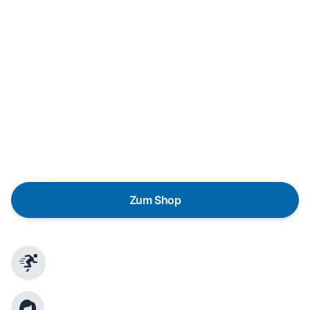
Neukauf
In wenigen Schritten dein passendes
Wunschgerät finden
Eine Reparatur lohnt sich nicht? Du möchtest dein Gerät
lieber gegen einen energieeffizienten Nachfolger
austauschen? Unser
Produktberater
hilft dir, durch
gezielte Fragen das passende Gerät für deine
Bedürfnisse zu finden.
Zum Shop
Schnelle Lieferung
Kundenberatung