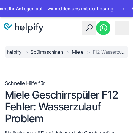
hr Anliegen auf – wir melden uns mit der Lösung.
•
Ab sof
Toggle 
helpify
>
Spülmaschinen
>
Miele
>
F12 Wasserzulauf Fehler
Schnelle Hilfe für
Miele Geschirrspüler F12
Fehler: Wasserzulauf
Problem
Ein Fehlercode F12 auf deinem Miele Geschirrspüler