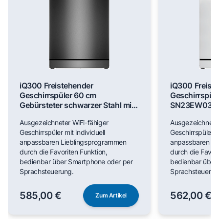
iQ300 Freistehender
iQ300 Freist
Geschirrspüler 60 cm
Geschirrspül
Gebürsteter schwarzer Stahl mit
SN23EW03M
Anti-Fingerprint SN23EC03ME
Ausgezeichneter WiFi-fähiger
Ausgezeichneter
Geschirrspüler mit individuell
Geschirrspüler mi
anpassbaren Lieblingsprogrammen
anpassbaren Li
durch die Favoriten Funktion,
durch die Favori
bedienbar über Smartphone oder per
bedienbar über
Sprachsteuerung.
Sprachsteuerun
585,00 €
562,00 €
Zum Artikel