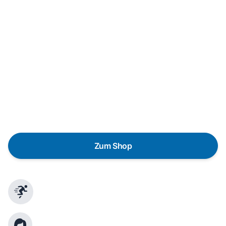
Neukauf
In wenigen Schritten dein passendes
Wunschgerät finden
Eine Reparatur lohnt sich nicht? Du möchtest dein Gerät
lieber gegen einen energieeffizienten Nachfolger
austauschen? Unser
Produktberater
hilft dir, durch
gezielte Fragen das passende Gerät für deine
Bedürfnisse zu finden.
Zum Shop
Schnelle Lieferung
Kundenberatung