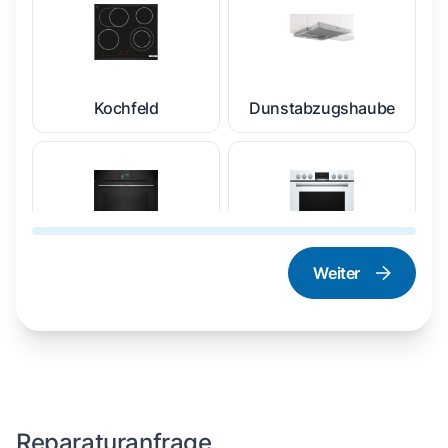
Kochfeld
Dunstabzugshaube
Weiter
Dampfgarer und
Herd und Backofen
Dampfbackofen
Reparaturanfrage