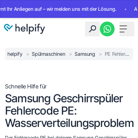
 Anliegen auf – wir melden uns mit der Lösung.
•
Ab sofo
Toggle 
helpify
>
Spülmaschinen
>
Samsung
>
PE Fehlercode Behebung
Schnelle Hilfe für
Samsung Geschirrspüler
Fehlercode PE:
Wasserverteilungsproblem
Der Fehlercode PE bei deinem Samsung Geschirrspüler