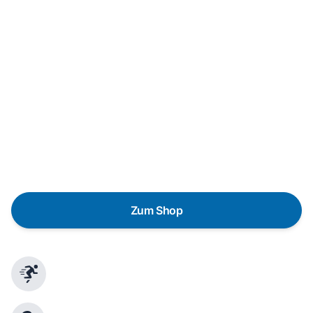
Neukauf
In wenigen Schritten dein passendes
Wunschgerät finden
Eine Reparatur lohnt sich nicht? Du möchtest dein Gerät
lieber gegen einen energieeffizienten Nachfolger
austauschen? Unser
Produktberater
hilft dir, durch
gezielte Fragen das passende Gerät für deine
Bedürfnisse zu finden.
Zum Shop
Schnelle Lieferung