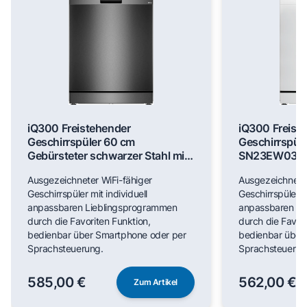
iQ300 Freistehender
iQ300 Freist
Geschirrspüler 60 cm
Geschirrspül
Gebürsteter schwarzer Stahl mit
SN23EW03M
Anti-Fingerprint SN23EC03ME
Ausgezeichneter WiFi-fähiger
Ausgezeichneter
Geschirrspüler mit individuell
Geschirrspüler mi
anpassbaren Lieblingsprogrammen
anpassbaren Li
durch die Favoriten Funktion,
durch die Favori
bedienbar über Smartphone oder per
bedienbar über
Sprachsteuerung.
Sprachsteuerun
585,00 €
562,00 €
Zum Artikel