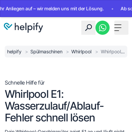
iegen auf – wir melden uns mit der Lösung.
•
Ab sofort 24
Toggle 
helpify
>
Spülmaschinen
>
Whirlpool
>
Whirlpool E1 Wasserfehler
Schnelle Hilfe für
Whirlpool E1:
Wasserzulauf/Ablauf-
Fehler schnell lösen
Dein Whirlpool-Geschirrspüler zeigt E1 an und läuft nicht