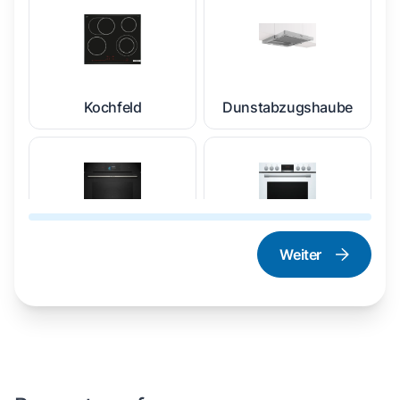
Kochfeld
Dunstabzugshaube
Weiter
Dampfgarer und
Herd und Backofen
Dampfbackofen