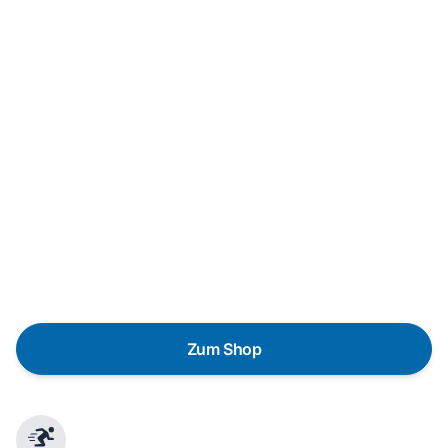
Neukauf
In wenigen Schritten dein passendes
Wunschgerät finden
Eine Reparatur lohnt sich nicht? Du möchtest dein Gerät
lieber gegen einen energieeffizienten Nachfolger
austauschen? Unser
Produktberater
hilft dir, durch
gezielte Fragen das passende Gerät für deine
Bedürfnisse zu finden.
Zum Shop
Schnelle Lieferung