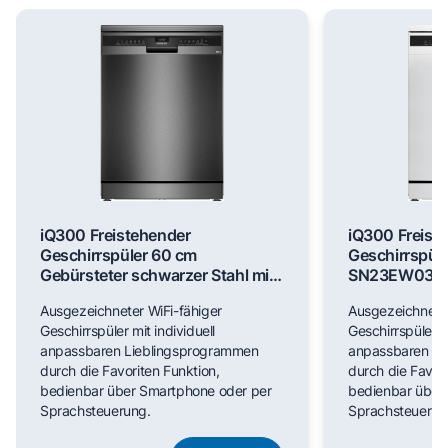
iQ300 Freistehender
iQ300 Freist
Geschirrspüler 60 cm
Geschirrspül
Gebürsteter schwarzer Stahl mit
SN23EW03M
Anti-Fingerprint SN23EC03ME
Ausgezeichneter WiFi-fähiger
Ausgezeichneter
Geschirrspüler mit individuell
Geschirrspüler mi
anpassbaren Lieblingsprogrammen
anpassbaren Li
durch die Favoriten Funktion,
durch die Favori
bedienbar über Smartphone oder per
bedienbar über
Sprachsteuerung.
Sprachsteuerun