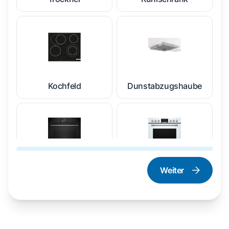
Kochfeld
Dunstabzugshaube
Weiter
Dampfgarer und
Herd und Backofen
Dampfbackofen