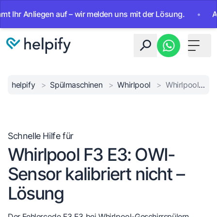
 Anliegen auf – wir melden uns mit der Lösung.
•
Ab sofor
Toggle 
helpify
>
Spülmaschinen
>
Whirlpool
>
Whirlpool F3 E3 Sensorfehler
Schnelle Hilfe für
Whirlpool F3 E3: OWI-
Sensor kalibriert nicht –
Lösung
Der Fehlercode F3 E3 bei Whirlpool-Geschirrspülern