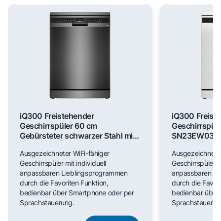
iQ300 Freistehender
iQ300 Freist
Geschirrspüler 60 cm
Geschirrspül
Gebürsteter schwarzer Stahl mit
SN23EW03M
Anti-Fingerprint SN23EC03ME
Ausgezeichneter WiFi-fähiger
Ausgezeichneter
Geschirrspüler mit individuell
Geschirrspüler mi
anpassbaren Lieblingsprogrammen
anpassbaren Li
durch die Favoriten Funktion,
durch die Favori
bedienbar über Smartphone oder per
bedienbar über
Sprachsteuerung.
Sprachsteuerun