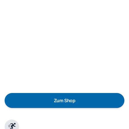
Neukauf
In wenigen Schritten dein passendes
Wunschgerät finden
Eine Reparatur lohnt sich nicht? Du möchtest dein Gerät
lieber gegen einen energieeffizienten Nachfolger
austauschen? Unser
Produktberater
hilft dir, durch
gezielte Fragen das passende Gerät für deine
Bedürfnisse zu finden.
Zum Shop
Schnelle Lieferung