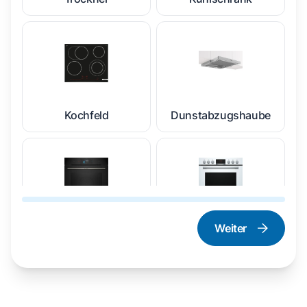
Kochfeld
Dunstabzugshaube
Weiter
Dampfgarer und
Herd und Backofen
Dampfbackofen