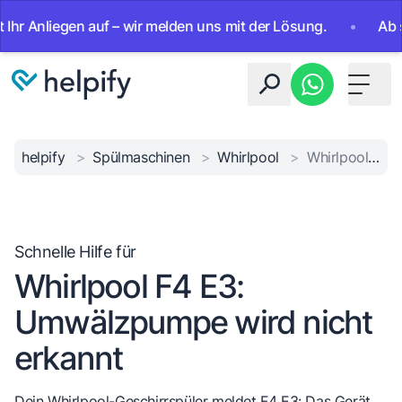
liegen auf – wir melden uns mit der Lösung.
•
Ab sofort 
Toggle 
helpify
>
Spülmaschinen
>
Whirlpool
>
Whirlpool F4 E3 Pumpenfehler
Schnelle Hilfe für
Whirlpool F4 E3:
Umwälzpumpe wird nicht
erkannt
Dein Whirlpool-Geschirrspüler meldet F4 E3: Das Gerät