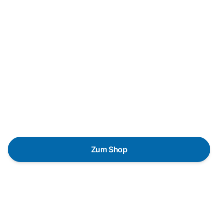
Neukauf
In wenigen Schritten dein
passendes Wunschgerät finden
Eine Reparatur lohnt sich nicht? Du möchtest dein Gerät
lieber gegen einen energieeffizienten Nachfolger
austauschen? Unser
Produktberater
hilft dir, durch
gezielte Fragen das passende Gerät für deine
Bedürfnisse zu finden.
Zum Shop
Schnelle Lieferung
Die Geräte sind auf Lager und werden nach
Zahlungseingang direkt versendet.