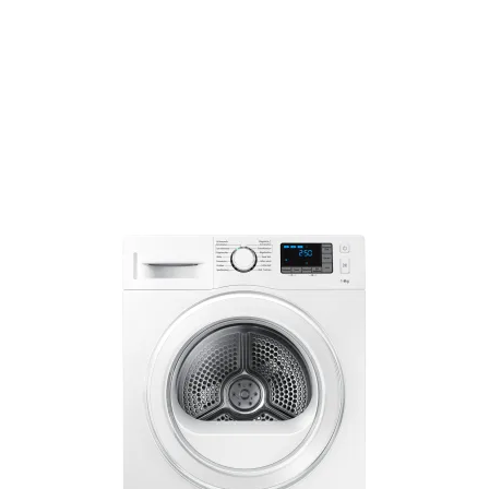
Kundenberatung
Bei offenen Fragen helfen wir dir gerne jederzeit
weiter.
Top Produktauswahl
Wir wählen die Geräte sorgfältig aus und achten auf
hohe Qualität.