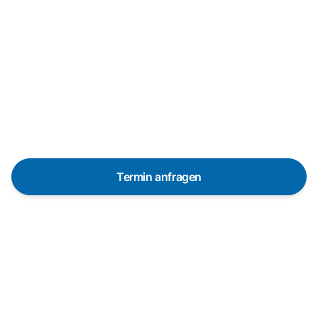
Reparaturanfrage
Schnelle Hilfe durch unsere
Partner-Techniker vor Ort
Termin anfragen
In 48 Stunden bei dir dank über 650 Partner-
Techniker in Deutschland
Die Servicetechniker sind in vielen Regionen
innerhalb von 48 Stunden vor Ort. Pünktlich und mit
vorheriger Ankündigung.