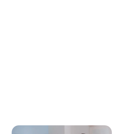
Garantierte Qualität durch professionelle Techniker
Wir arbeiten ausschließlich mit erfahrenen
Technikern aus unserem Partnernetzwerk, die
höchste Qualitätsstandards einhalten, um dir
optimalen Service zu bieten.
Verwendung von Originalersatzteilen
Für maximale Langlebigkeit und Sicherheit setzen
unsere Partner ausschließlich auf Originalteile direkt
vom Hersteller.
Lebensdauer verlängern
Mit einer Reparatur kann die Lebensdauer eines
Gerätes verlängert werden - sollte diese erreicht
sein, findest du bei uns den passenden,
energieeffizienten Nachfolger.