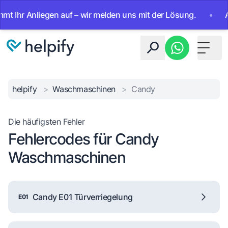
r Anliegen auf – wir melden uns mit der Lösung.
•
Ab sof
Toggle 
helpify
>
Waschmaschinen
>
Candy
Die häufigsten Fehler
Fehlercodes für Candy
Waschmaschinen
Candy E01 Türverriegelung
E01