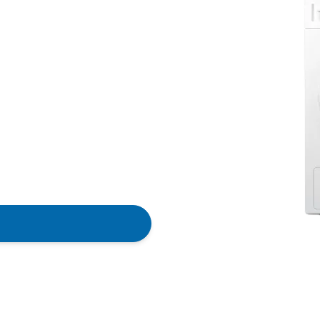
en dein
hgerät
ät lieber gegen einen
duktberater
hilft dir, durch
sse zu finden.
ungseingang direkt