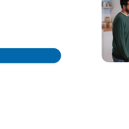
werden kann, empfehlen wir,
hen.
chniker in Deutschland
erhalb von 48 Stunden vor
ker
nikern aus unserem
 einhalten, um dir optimalen