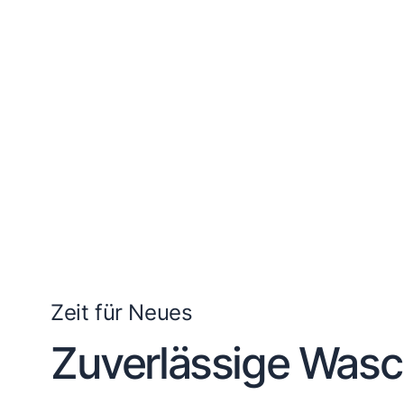
Kundenberatung
Bei offenen Fragen helfen wir dir gerne jederzeit 
Top Produktauswahl
Wir wählen die Geräte sorgfältig aus und achten 
Zeit für Neues
Zuverlässige Was