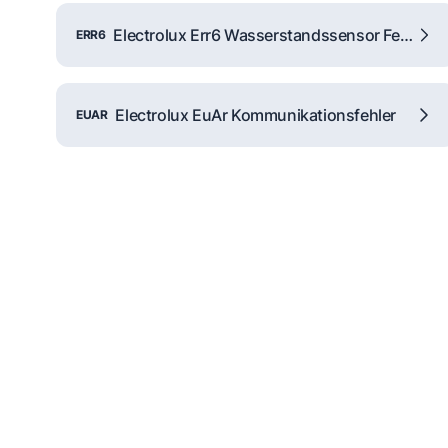
Electrolux Err6 Wasserstandssensor Fehler
ERR6
Electrolux EuAr Kommunikationsfehler
EUAR
Reparaturanfrage
Schnelle Hilfe dur
Partner-Techniker 