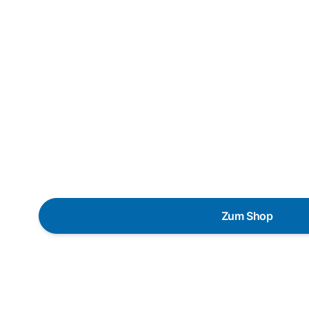
In wenigen Schritt
passendes Wunsc
finden
Eine Reparatur lohnt sich nicht? Du möchtest dein Ger
energieeffizienten Nachfolger austauschen? Unser
Pro
gezielte Fragen das passende Gerät für deine Bedürfni
Zum Shop
Schnelle Lieferung
Die Geräte sind auf Lager und werden nach Zahl
versendet.