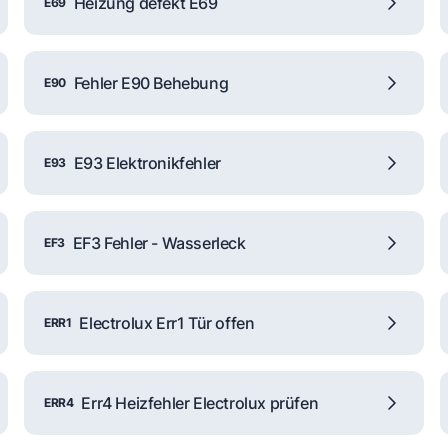
Heizung defekt E69
E69
Fehler E90 Behebung
E90
E93 Elektronikfehler
E93
EF3 Fehler - Wasserleck
EF3
Electrolux Err1 Tür offen
ERR1
Err4 Heizfehler Electrolux prüfen
ERR4