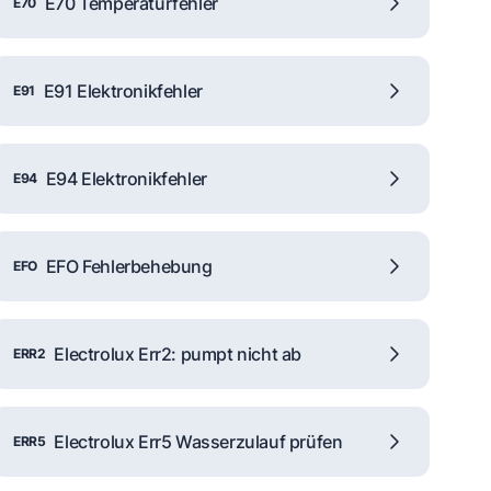
E70 Temperaturfehler
E70
E91 Elektronikfehler
E91
E94 Elektronikfehler
E94
EFO Fehlerbehebung
EFO
Electrolux Err2: pumpt nicht ab
ERR2
Electrolux Err5 Wasserzulauf prüfen
ERR5