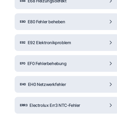
E68 Heizungsdefekt
E68
E80 Fehler beheben
E80
E92 Elektronikproblem
E92
EF0 Fehlerbehebung
EF0
EH0 Netzwerkfehler
EH0
Electrolux Err3 NTC-Fehler
ERR3