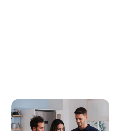
höchste Qualitätsstandards einhalten, um dir
optimalen Service zu bieten.
Verwendung von Originalersatzteilen
Für maximale Langlebigkeit und Sicherheit setzen
unsere Partner ausschließlich auf Originalteile direkt
vom Hersteller.
Lebensdauer verlängern
Mit einer Reparatur kann die Lebensdauer eines
Gerätes verlängert werden - sollte diese erreicht
sein, findest du bei uns den passenden,
energieeffizienten Nachfolger.