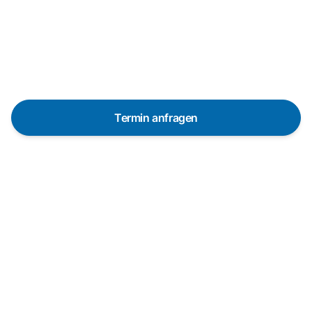
Reparaturanfrage
Schnelle Hilfe durch unsere
Partner-Techniker vor Ort
Termin anfragen
In 48 Stunden bei dir dank über 650 Partner-
Techniker in Deutschland
Die Servicetechniker sind in vielen Regionen
innerhalb von 48 Stunden vor Ort. Pünktlich und mit
vorheriger Ankündigung.
Garantierte Qualität durch professionelle Techniker
Wir arbeiten ausschließlich mit erfahrenen
Technikern aus unserem Partnernetzwerk, die