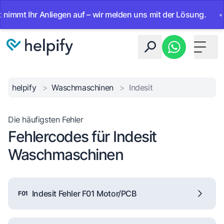
mt Ihr Anliegen auf – wir melden uns mit der Lösung.
•
Ab
Toggle 
helpify
>
Waschmaschinen
>
Indesit
Die häufigsten Fehler
Fehlercodes für Indesit
Waschmaschinen
Indesit Fehler F01 Motor/PCB
F01