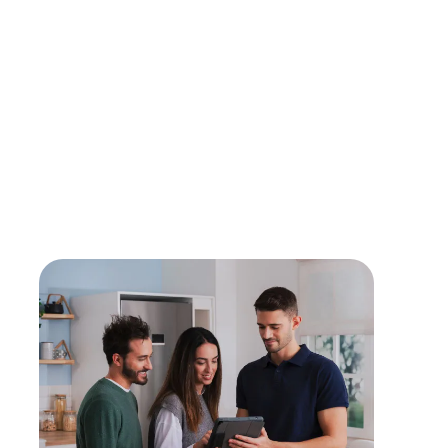
Für maximale Langlebigkeit und Sicherheit setzen
unsere Partner ausschließlich auf Originalteile direkt
vom Hersteller.
Lebensdauer verlängern
Mit einer Reparatur kann die Lebensdauer eines
Gerätes verlängert werden - sollte diese erreicht
sein, findest du bei uns den passenden,
energieeffizienten Nachfolger.