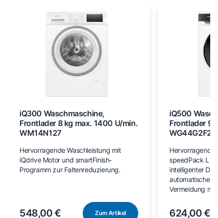
iQ300 Waschmaschine,
iQ500 Wasch
Frontlader 8 kg max. 1400 U/min.
Frontlader 9 
WM14N127
WG44G2F22
Hervorragende Waschleistung mit
Hervorragende 
iQdrive Motor und smartFinish-
speedPack L für
Programm zur Faltenreduzierung.
intelligenter Do
automatischer F
Vermeidung man
548,00 €
624,00 €
Zum Artikel