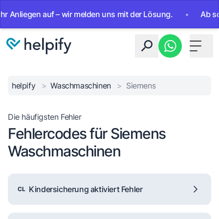
iegen auf – wir melden uns mit der Lösung.
•
Ab sofort 24
Toggle 
helpify
>
Waschmaschinen
>
Siemens
Die häufigsten Fehler
Fehlercodes für Siemens
Waschmaschinen
Kindersicherung aktiviert Fehler
CL