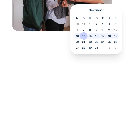
Neukauf
In wenigen Schritten dein
passendes Wunschgerät finden
Eine Reparatur lohnt sich nicht? Du möchtest dein Gerät