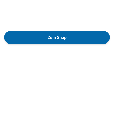
lieber gegen einen energieeffizienten Nachfolger
austauschen? Unser
Produktberater
hilft dir, durch
gezielte Fragen das passende Gerät für deine
Bedürfnisse zu finden.
Zum Shop
Schnelle Lieferung
Die Geräte sind auf Lager und werden nach
Zahlungseingang direkt versendet.
Kundenberatung
Bei offenen Fragen helfen wir dir gerne jederzeit
weiter.
Top Produktauswahl
Wir wählen die Geräte sorgfältig aus und achten auf