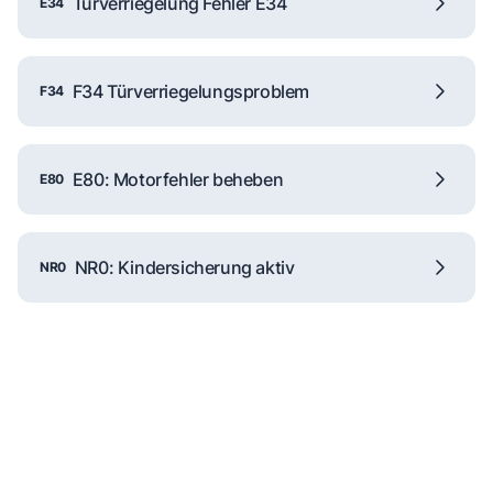
Türverriegelung Fehler E34
E34
F34 Türverriegelungsproblem
F34
E80: Motorfehler beheben
E80
NR0: Kindersicherung aktiv
NR0
Reparaturanfrage
Schnelle Hilfe durch unsere