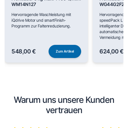
WM14N127
WG44G2F22
Hervorragende Waschleistung mit
Hervorragende 
iQdrive Motor und smartFinish-
speedPack L für
Programm zur Faltenreduzierung.
intelligenter Do
automatischer F
Vermeidung man
548,00 €
624,00 €
Zum Artikel
Warum uns unsere Kunden
vertrauen