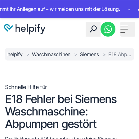
r Anliegen auf – wir melden uns mit der Lösung.
•
Ab sofo
Toggle 
helpify
>
Waschmaschinen
>
Siemens
>
E18 Abpumpfehler
Schnelle Hilfe für
E18 Fehler bei Siemens
Waschmaschine:
Abpumpen gestört
Der Fehlercode E18 bedeutet, dass deine Siemens