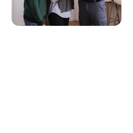
Neukauf
In wenigen Schritten dein passendes
Wunschgerät finden
Eine Reparatur lohnt sich nicht? Du möchtest dein Gerät
lieber gegen einen energieeffizienten Nachfolger
austauschen? Unser
Produktberater
hilft dir, durch
gezielte Fragen das passende Gerät für deine
Bedürfnisse zu finden.