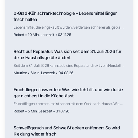
Lufttrocknung werden Schuhe zuverlässig sauber – und stehen
vielleicht am nächsten Nikolaustag ohne viel Aufwand frisch vor der
0-Grad-Kühlschranktechnologie – Lebensmittel länger
Tür.
frisch halten
Lebensmittel, die eingekauft wurden, verderben schneller als geplant.
Der folgende Artikel erklärt dir, wie die sogenannte 0-Grad-
Robert • 10 Min. Lesezeit • 03.11.25
Kühlschranktechnologie funktioniert.
Recht auf Reparatur: Was sich seit dem 31. Juli 2026 für
deine Haushaltsgeräte ändert
Seit dem 31. Juli 2026 kannst du eine Reparatur direkt vom Hersteller
verlangen, auch nach Ablauf der Gewährleistung. Für welche
Maurice • 6 Min. Lesezeit • 04.08.26
Haushaltsgeräte das gilt, wie lange Ersatzteile verfügbar sein
müssen, was die Reparatur kosten darf und wo die Regelung weniger
weit reicht als die Schlagzeilen vermuten lassen.
Fruchtfliegen loswerden: Was wirklich hilft und wie du sie
gar nicht erst in die Küche lässt
Fruchtfliegen kommen meist schon mit dem Obst nach Hause. Wie du
die Fliegen wieder loswirst, welche Falle tatsächlich funktioniert,
Robert • 5 Min. Lesezeit • 31.07.26
warum Kälte die Vermehrung ausbremst und an welchen Stellen in
der Küche die nächste Generation heranwächst.
Schweißgeruch und Schweißflecken entfernen: So wird
Kleidung wieder frisch