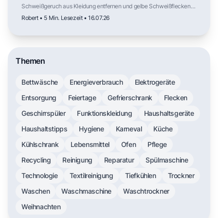
Schweißgeruch aus Kleidung entfernen und gelbe Schweißflecken
lösen: Ursachen verstehen, mit Hausmitteln vorbehandeln und mit
Robert • 5 Min. Lesezeit • 16.07.26
dem richtigen Waschprogramm dauerhaft frische Kleidung erreichen.
Themen
Bettwäsche
Energieverbrauch
Elektrogeräte
Entsorgung
Feiertage
Gefrierschrank
Flecken
Geschirrspüler
Funktionskleidung
Haushaltsgeräte
Haushaltstipps
Hygiene
Karneval
Küche
Kühlschrank
Lebensmittel
Ofen
Pflege
Recycling
Reinigung
Reparatur
Spülmaschine
Technologie
Textilreinigung
Tiefkühlen
Trockner
Waschen
Waschmaschine
Waschtrockner
Weihnachten