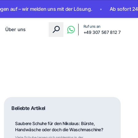
 melden uns mit der Lösung.
•
Ab sofort 24/7 erreichbar. 
Ruf uns an
Über uns
+49 307 567 812 7
Beliebte Artikel
Saubere Schuhe für den Nikolaus: Bürste,
Handwäsche oder doch die Waschmaschine?
Viele Schuhe lassen sich problemlos in der