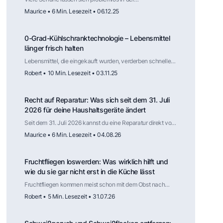
Waschmaschine reinigen, solange Material und Aufbau
Maurice • 6 Min. Lesezeit • 06.12.25
dafür geeignet sind. Der Trockner hingegen ist selten
geeignet. Mit der richtigen Vorbereitung und Lufttrocknung
werden Schuhe zuverlässig sauber – und stehen vielleicht
0-Grad-Kühlschranktechnologie – Lebensmittel
am nächsten Nikolaustag ohne viel Aufwand frisch vor der
Tür.
länger frisch halten
Lebensmittel, die eingekauft wurden, verderben schneller
als geplant. Der folgende Artikel erklärt dir, wie die
Robert • 10 Min. Lesezeit • 03.11.25
sogenannte 0-Grad-Kühlschranktechnologie funktioniert.
Recht auf Reparatur: Was sich seit dem 31. Juli
2026 für deine Haushaltsgeräte ändert
Seit dem 31. Juli 2026 kannst du eine Reparatur direkt vom
Hersteller verlangen, auch nach Ablauf der
Maurice • 6 Min. Lesezeit • 04.08.26
Gewährleistung. Für welche Haushaltsgeräte das gilt, wie
lange Ersatzteile verfügbar sein müssen, was die Reparatur
kosten darf und wo die Regelung weniger weit reicht als
Fruchtfliegen loswerden: Was wirklich hilft und
die Schlagzeilen vermuten lassen.
wie du sie gar nicht erst in die Küche lässt
Fruchtfliegen kommen meist schon mit dem Obst nach
Hause. Wie du die Fliegen wieder loswirst, welche Falle
Robert • 5 Min. Lesezeit • 31.07.26
tatsächlich funktioniert, warum Kälte die Vermehrung
ausbremst und an welchen Stellen in der Küche die
nächste Generation heranwächst.