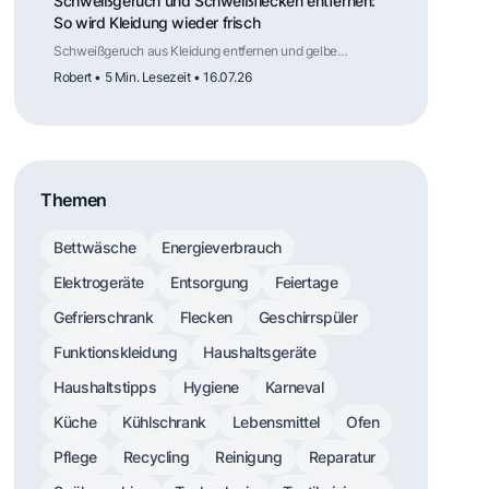
Schweißgeruch und Schweißflecken entfernen:
So wird Kleidung wieder frisch
Schweißgeruch aus Kleidung entfernen und gelbe
Schweißflecken lösen: Ursachen verstehen, mit
Robert • 5 Min. Lesezeit • 16.07.26
Hausmitteln vorbehandeln und mit dem richtigen
Waschprogramm dauerhaft frische Kleidung erreichen.
Themen
Bettwäsche
Energieverbrauch
Elektrogeräte
Entsorgung
Feiertage
Gefrierschrank
Flecken
Geschirrspüler
Funktionskleidung
Haushaltsgeräte
Haushaltstipps
Hygiene
Karneval
Küche
Kühlschrank
Lebensmittel
Ofen
Pflege
Recycling
Reinigung
Reparatur